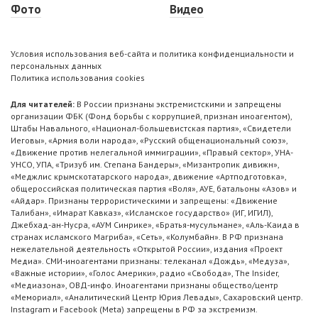
Фото
Видео
Условия использования веб-сайта и политика конфиденциальности и
персональных данных
Политика использования cookies
Для читателей:
В России признаны экстремистскими и запрещены
организации ФБК (Фонд борьбы с коррупцией, признан иноагентом),
Штабы Навального, «Национал-большевистская партия», «Свидетели
Иеговы», «Армия воли народа», «Русский общенациональный союз»,
«Движение против нелегальной иммиграции», «Правый сектор», УНА-
УНСО, УПА, «Тризуб им. Степана Бандеры», «Мизантропик дивижн»,
«Меджлис крымскотатарского народа», движение «Артподготовка»,
общероссийская политическая партия «Воля», АУЕ, батальоны «Азов» и
«Айдар». Признаны террористическими и запрещены: «Движение
Талибан», «Имарат Кавказ», «Исламское государство» (ИГ, ИГИЛ),
Джебхад-ан-Нусра, «АУМ Синрике», «Братья-мусульмане», «Аль-Каида в
странах исламского Магриба», «Сеть», «Колумбайн». В РФ признана
нежелательной деятельность «Открытой России», издания «Проект
Медиа». СМИ-иноагентами признаны: телеканал «Дождь», «Медуза»,
«Важные истории», «Голос Америки», радио «Свобода», The Insider,
«Медиазона», ОВД-инфо. Иноагентами признаны общество/центр
«Мемориал», «Аналитический Центр Юрия Левады», Сахаровский центр.
Instagram и Facebook (Metа) запрещены в РФ за экстремизм.