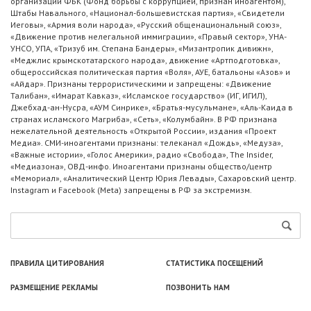
организации ФБК (Фонд борьбы с коррупцией, признан иноагентом),
Штабы Навального, «Национал-большевистская партия», «Свидетели
Иеговы», «Армия воли народа», «Русский общенациональный союз»,
«Движение против нелегальной иммиграции», «Правый сектор», УНА-
УНСО, УПА, «Тризуб им. Степана Бандеры», «Мизантропик дивижн»,
«Меджлис крымскотатарского народа», движение «Артподготовка»,
общероссийская политическая партия «Воля», АУЕ, батальоны «Азов» и
«Айдар». Признаны террористическими и запрещены: «Движение
Талибан», «Имарат Кавказ», «Исламское государство» (ИГ, ИГИЛ),
Джебхад-ан-Нусра, «АУМ Синрике», «Братья-мусульмане», «Аль-Каида в
странах исламского Магриба», «Сеть», «Колумбайн». В РФ признана
нежелательной деятельность «Открытой России», издания «Проект
Медиа». СМИ-иноагентами признаны: телеканал «Дождь», «Медуза»,
«Важные истории», «Голос Америки», радио «Свобода», The Insider,
«Медиазона», ОВД-инфо. Иноагентами признаны общество/центр
«Мемориал», «Аналитический Центр Юрия Левады», Сахаровский центр.
Instagram и Facebook (Metа) запрещены в РФ за экстремизм.
ПРАВИЛА ЦИТИРОВАНИЯ
СТАТИСТИКА ПОСЕЩЕНИЙ
РАЗМЕЩЕНИЕ РЕКЛАМЫ
ПОЗВОНИТЬ НАМ