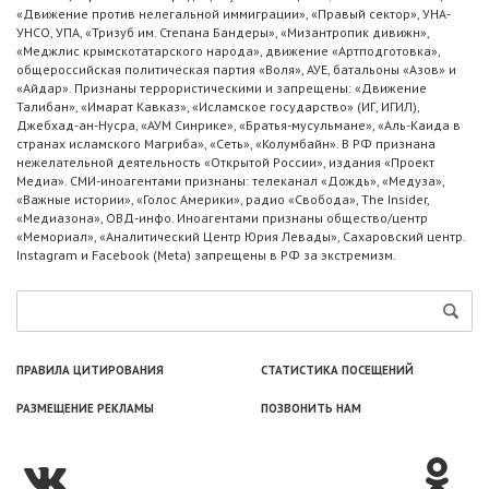
«Движение против нелегальной иммиграции», «Правый сектор», УНА-
УНСО, УПА, «Тризуб им. Степана Бандеры», «Мизантропик дивижн»,
«Меджлис крымскотатарского народа», движение «Артподготовка»,
общероссийская политическая партия «Воля», АУЕ, батальоны «Азов» и
«Айдар». Признаны террористическими и запрещены: «Движение
Талибан», «Имарат Кавказ», «Исламское государство» (ИГ, ИГИЛ),
Джебхад-ан-Нусра, «АУМ Синрике», «Братья-мусульмане», «Аль-Каида в
странах исламского Магриба», «Сеть», «Колумбайн». В РФ признана
нежелательной деятельность «Открытой России», издания «Проект
Медиа». СМИ-иноагентами признаны: телеканал «Дождь», «Медуза»,
«Важные истории», «Голос Америки», радио «Свобода», The Insider,
«Медиазона», ОВД-инфо. Иноагентами признаны общество/центр
«Мемориал», «Аналитический Центр Юрия Левады», Сахаровский центр.
Instagram и Facebook (Metа) запрещены в РФ за экстремизм.
ПРАВИЛА ЦИТИРОВАНИЯ
СТАТИСТИКА ПОСЕЩЕНИЙ
РАЗМЕЩЕНИЕ РЕКЛАМЫ
ПОЗВОНИТЬ НАМ