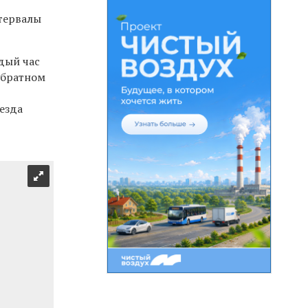
тервалы
дый час
обратном
оезда