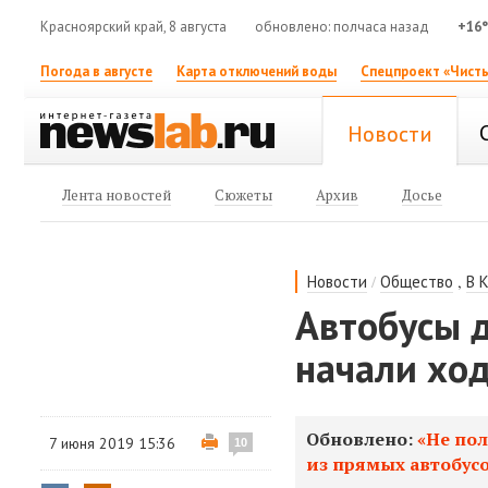
Красноярский край, 8 августа
обновлено: полчаса назад
+16
Погода в августе
Карта отключений воды
Спецпроект «Чисты
Новости
Лента новостей
Сюжеты
Архив
Досье
/
,
Новости
Общество
В 
Автобусы 
начали хо
Обновлено:
«Не пол
7 июня 2019 15:36
10
из прямых автобусо