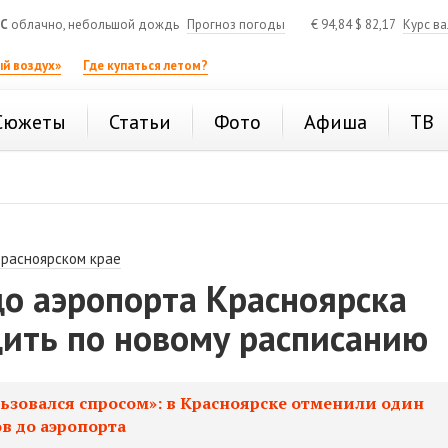
°C
облачно, небольшой дождь
Прогноз погоды
€
94,84
$
82,17
Курс в
й воздух»
Где купаться летом?
Сюжеты
Статьи
Фото
Афиша
ТВ
Красноярском крае
до аэропорта Красноярска
дить по новому расписанию
ьзовался спросом»: в Красноярске отменили один
в до аэропорта