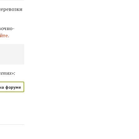
перевозки
вочно-
йте.
сетях»:
на форуме