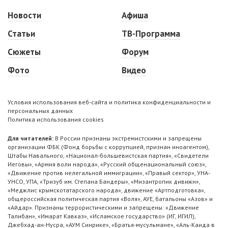
Новости
Афиша
Статьи
ТВ-Программа
Сюжеты
Форум
Фото
Видео
Условия использования веб-сайта и политика конфиденциальности и
персональных данных
Политика использования cookies
Для читателей:
В России признаны экстремистскими и запрещены
организации ФБК (Фонд борьбы с коррупцией, признан иноагентом),
Штабы Навального, «Национал-большевистская партия», «Свидетели
Иеговы», «Армия воли народа», «Русский общенациональный союз»,
«Движение против нелегальной иммиграции», «Правый сектор», УНА-
УНСО, УПА, «Тризуб им. Степана Бандеры», «Мизантропик дивижн»,
«Меджлис крымскотатарского народа», движение «Артподготовка»,
общероссийская политическая партия «Воля», АУЕ, батальоны «Азов» и
«Айдар». Признаны террористическими и запрещены: «Движение
Талибан», «Имарат Кавказ», «Исламское государство» (ИГ, ИГИЛ),
Джебхад-ан-Нусра, «АУМ Синрике», «Братья-мусульмане», «Аль-Каида в