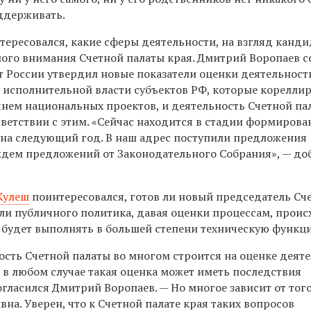
ддерживать.
ересовался, какие сферы деятельности, на взгляд канди
ого внимания Счетной палаты края. Дмитрий Воропаев с
т России утвердил новые показатели оценки деятельност
в исполнительной власти субъектов РФ, которые корелли
нем национальных проектов, и деятельность Счетной па
тветствии с этим. «Сейчас находится в стадии формирова
 на следующий год. В наш адрес поступили предложения
 ждем предложений от Законодательного Собрания», — до
Кулеш
поинтересовался, готов ли новый председатель Сч
оли публичного политика, давая оценки процессам, про
н будет выполнять в большей степени техническую функц
ость Счетной палаты во многом строится на оценке деят
и в любом случае такая оценка может иметь последствия
огласился Дмитрий Воропаев. — Но многое зависит от того
вна. Уверен, что к Счетной палате края таких вопросов