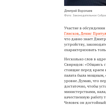
Дмитрий Воропаев
Фото: Законодательное Собр
Участие в обсуждении
Глисков
,
Денис Приту
что давно знает Дмит
устройству, законодат
охарактеризовать тол
Несколько слов в адр
Свиридов: «Общаясь с
стоящие перед краем и
палата была мощным, 
уровне. Думаю, что п
достаточно, чтобы уст
министерствами, нала
качественную работу т
Человек он достойный,