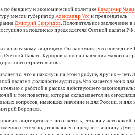
а по бюджету и экономической политике
Владимир Чащ
туру внесли губернатор
Александр Усс
и председатель
брания
Дмитрий Свиридов
. Положительное заключение в 
поступило за подписью председателя Счетной палаты РФ
и слово самому кандидату. Он напомнил, что последние 1
в Счетной Палате. Курировал он направления малого и с
 дорожного строительства.
вляет то, что я нахожусь на этой трибуне, других — нет. 
тной палате в должности аудитора. Что касается моих пла
чительно с работой в рамках действующего законодательс
очий и той повестки, которая складывается на сегодня
льных вопросов, имеющих значение и для России, и для 
Дмитрий Воропаев.
просил кандидата честно ответить, есть ли у него какой-
 именно в этом подозревали его предшественницу. Дмит
у ни у него самого, ни у его родственников нет никакого 