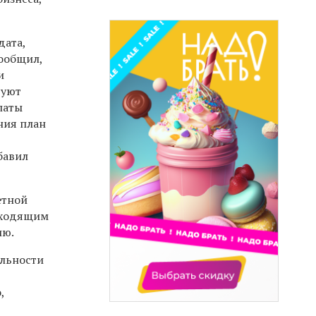
дата,
ообщил,
и
руют
латы
ния план
бавил
етной
исходящим
ию.
ельности
,