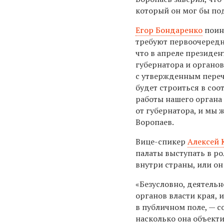
который он мог бы по
Егор Бондаренко
поинт
требуют первоочередн
что в апреле президен
губернатора и органо
с утвержденным переч
будет строиться в соо
работы нашего органа
от губернатора, и мы
Воропаев.
Вице-спикер
Алексей 
палаты выступать в р
внутри страны, или о
«Безусловно, деятельн
органов власти края, 
в публичном поле, — с
насколько она объекти