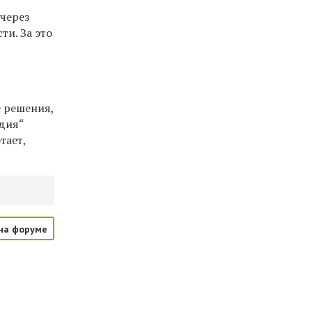
через
ти. За это
о
е решения,
едия“
тает,
.
на форуме