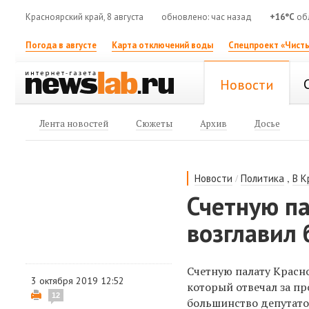
Красноярский край, 8 августа
обновлено: час назад
+16°C
об
Погода в августе
Карта отключений воды
Спецпроект «Чисты
Новости
Лента новостей
Сюжеты
Архив
Досье
/
,
Новости
Политика
В К
Счетную па
возглавил
Счетную палату Красн
3 октября 2019 12:52
который отвечал за п
12
большинство депутат