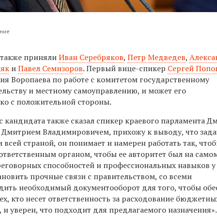
ание
 также приняли
Иван Серебряков
,
Петр Медведев
,
Алекса
ляк
и
Павел Семизоров
. Первый вице-спикер
Сергей Попо
рия Воропаева по работе с комитетом государственному
ельству и местному самоуправлению, и может его
ько с положительной стороны.
ес кандидата также сказал спикер краевого парламента Д
 Дмитрием Владимировичем, прихожу к выводу, что зада
 всей страной, он понимает и намерен работать так, что
ответственным органом, чтобы ее авторитет был на само
ереговорных способностей и профессиональных навыков у
ановить прочные связи с правительством, со всеми
дить необходимый документооборот для того, чтобы обе
ех, кто несет ответственность за расходование бюджетны
 и уверен, что подходит для предлагаемого назначения»