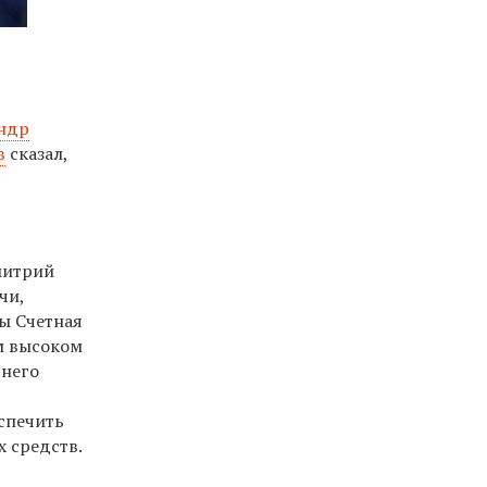
ндр
в
сказал,
митрий
чи,
бы Счетная
м высоком
 него
спечить
х средств.
.