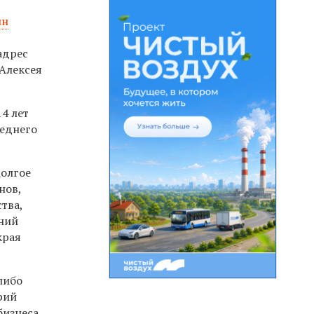
ин
адрес
 Алексея
4 лет
реднего
Долгое
нов,
тва,
шний
края
либо
рий
бизнеса,