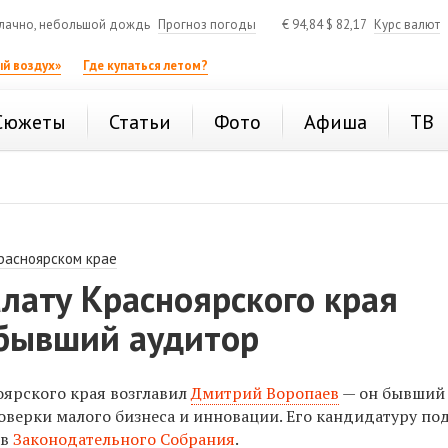
лачно, небольшой дождь
Прогноз погоды
€
94,84
$
82,17
Курс валют
й воздух»
Где купаться летом?
Сюжеты
Статьи
Фото
Афиша
ТВ
расноярском крае
лату Красноярского края
 бывший аудитор
оярского края возглавил
Дмитрий Воропаев
— он бывший 
роверки малого бизнеса и инновации. Его кандидатуру п
ов
Законодательного Собрания
.