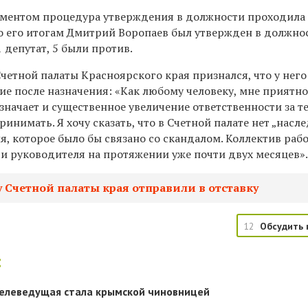
ламентом процедура утверждения в должности проходила 
о его итогам Дмитрий Воропаев был утвержден в должнос
 депутат, 5 были против.
четной палаты Красноярского края признался, что у него
е после назначения: «Как любому человеку, мне приятн
значает и существенное увеличение ответственности за т
инимать. Я хочу сказать, что в Счетной палате нет „насл
, которое было бы связано со скандалом. Коллектив рабо
ти руководителя на протяжении уже почти двух месяцев»
у Счетной палаты края отправили в отставку
12
Обсудить 
:
телеведущая стала крымской чиновницей