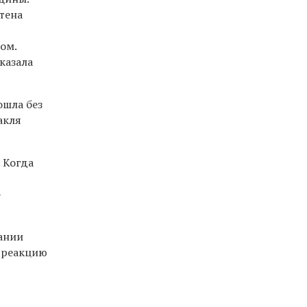
нтена
ом.
казала
ошла без
акля
 Когда
—
пании
ь реакцию