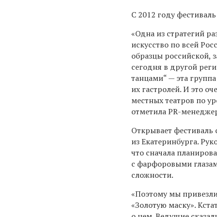
С 2012 году фестивал
«Одна из стратегий р
искусство по всей Рос
образцы российской, 
сегодня в другой рег
танцами“ — эта групп
их гастролей. И это о
местных театров по ур
отметила PR-менеджер
Открывает фестиваль 
из Екатеринбурга. Рук
что сначала планирова
с фарфоровыми глазами
сложности.
«Поэтому мы привезли
«Золотую маску». Кст
о нем. Ведущие сказа