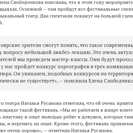
лена Слободчикова пояснила, что в этом году мероприят
ощадках. Основной — там пройдут все фестивальные спек
ыкальный театр. Два спектакля покажут на большой сцен
й.
ноярские зрители смогут понять, что такое современн
у вопросу небольшой ликбез-лекцию. Это очень актуа
ителей мы проведем мастер-классы. Они будут прохо
ла у нас пройдет конкурс хореографов в трех номинаци
тюра. Он уникален, подобных конкурсов на территор
тически не существует», — пояснила Елена Слободчико
 театра Наталья Русанова отметила, что ей очень прият
лощадке такой фестиваль. «Мы не работаем в жанре конт
ь пластику и опыт молодых ребят и девушек, которые та
мы, и перенять их опыт. Кроме этого, фестиваль привлекае
оже очень хорошо», — отметила Наталья Русанова.