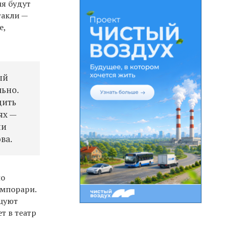
ия будут
такли —
е,
ый
льно.
дить
ях —
ии
ва.
но
емпорари.
нцуют
т в театр