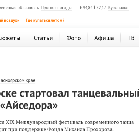
ременная облачность
Прогноз погоды
€
94,84
$
82,17
Курс валют
й воздух»
Где купаться летом?
Сюжеты
Статьи
Фото
Афиша
ТВ
расноярском крае
рске стартовал танцевальны
 «Айседора»
лся
XIX Международный фестиваль современного танца
дит при поддержке Фонда Михаила Прохорова.