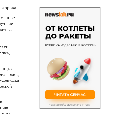
охорова.
еменное
 лучшие
виться
новки
тве», —
танцы»
ризналась,
 «Девушка
ческой
л
ацию
нщины.