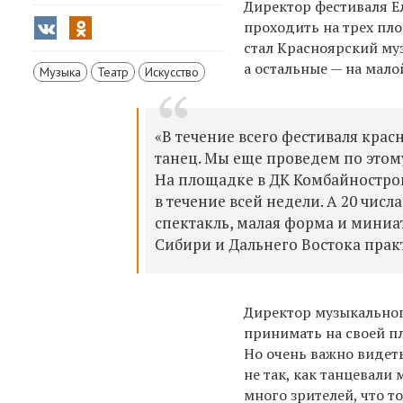
Директор фестиваля Е
проходить на трех пл
стал Красноярский муз
а остальные — на мало
Музыка
Театр
Искусство
«В течение всего фестиваля крас
танец. Мы еще проведем по этом
На площадке в ДК Комбайностро
в течение всей недели. А 20 чис
спектакль, малая форма и миниа
Сибири и Дальнего Востока прак
Директор музыкального
принимать на своей п
Но очень важно видет
не так, как танцевали 
много зрителей, что т