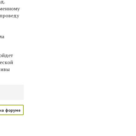
ад.
еменному
 проведу
ла
ойдет
ческой
тивы
на форуме