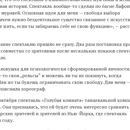
чная история. Спектакль вообще-то сделан по басне Лафо
и муравей. Основная идея для меня — свобода выбора
зачем нужно бездеятельное существо связанное с искусств
 жить, если ты забираешь себе не свою функцию», — расс
вание спектаклю пришло не сразу. Два раза постановка пр
совместно со зрителями после нескольких показов спект
ах.
 ловушка для психологически сформированной личности.
-то свои „рельсы“ и можешь ли ты их покинуть, когда
Или же ты будешь ограничивать свою свободу. Для меня 
 пояснила хореограф.
 октября спектакль «Голубая комната» танцевальной ком
 Она призналась, что ей будет очень интересно сравнит
рских зрителей и зрителей из Нью-Йорка, где спектакль
 году.