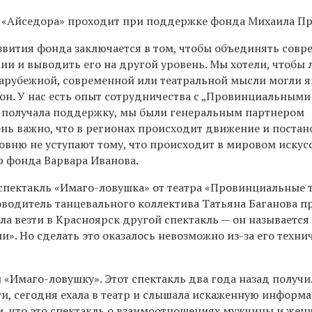
ь «Айседора» проходит при поддержке фонда Михаила Пр
азвития фонда заключается в том, чтобы объединять совр
сии и выводить его на другой уровень. Мы хотели, чтобы
зарубежной, современной или театральной мысли могли я
ион. У нас есть опыт сотрудничества с „Провинциальными
а получала поддержку, мы были генеральным партнером
чень важно, что в регионах происходит движение и поста
овню не уступают тому, что происходит в мировом искусс
 фонда Варвара Иванова.
спектакль «Имаго-ловушка» от театра «Провинциальные 
оводитель танцевального коллектива Татьяна Баганова п
ла везти в Красноярск другой спектакль — он называется
». Но сделать это оказалось невозможно из-за его техни
 «Имаго-ловушку». Этот спектакль два года назад получи
ати, сегодня ехала в театр и слышала искаженную информ
ли, что это спектакль о взаимоотношениях мужчины и же