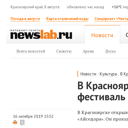
Красноярский край, 8 августа
обновлено: час назад
+16°C
пе
Погода в августе
Карта отключений воды
Спецпроект «Чисты
Новости
Лента новостей
Сюжеты
Архив
Досье
/
,
Новости
Культура
В К
В Красноя
фестиваль
В Красноярске откры
16 октября 2019 15:52
«Айседора»
. Он
прохо
1