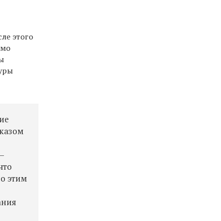
сле этого
ьмо
ы
туры
ие
иказом
—
что
по этим
ания