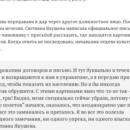
ины передавали в дар через другое должностное лицо.
По
ва исчезли.
Светлана Якушева написала официальное пис
е чиновнику с
просьбой рассказать, где находятся картин
в. Когда ответа не последовало, начальник отдела куль
.
ерокопии договоров
и
письмо. И тут буквально в
течен
 и возвращаются к нам в управление, а я передаю пр
од, чтобы показать их населению. Но я бы никогда
еня обрушится. С
этими картинами явно что-то не так 
, три!
В
идно, меня специально сейчас убрали, потому 
р полетов“ начался, оказалось, что неоднократно уже 
все это заминалось и пряталось.
Я во все это полезла
одного замечания, ни одного упрека, ни одного взыск
тлана Якушева.