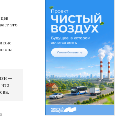
яцев
вает это
 июне
но она
язи —
 что
ева
.
а