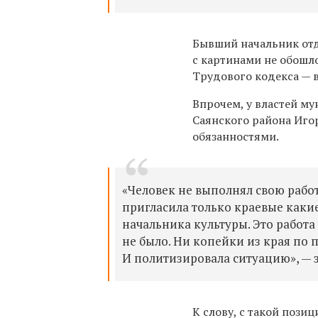
Бывший начальник отд
с картинами
не обошло
Трудового кодекса — 
Впрочем,
у властей
му
Саянского района Иго
обязанностями.
«Человек не выполнял свою работ
пригласила только краевые какие
начальника культуры. Это работа
не было. Ни копейки из края по 
И политизировала ситуацию», — 
К слову,
с такой пози