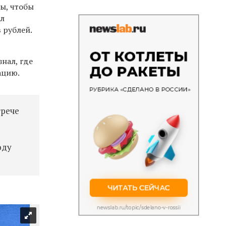
ы, чтобы
ыл
 рублей.
знал, где
тацию
.
трече
оду