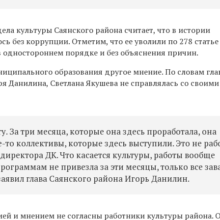
ела культуры Саянского района
считает, что
в
истории
сь без коррупции. Отметим, что ее
уволил
и по 278 статье
в одностороннем порядке
и
без объяснения причин.
ниципального образования
другое мнение. По словам гл
ря Данилина, Светлана Якушева не справлялась со своими
у. За три месяца, которые она здесь проработала, она
-то коллективы, которые здесь выступили. Это не раб
 директора ДК. Что касается культуры, работы вообще
программам не привезла за эти месяцы, только все зав
заявил глава Саянского района Игорь Данилин.
цией
и мнением
не согласны работники культуры района. 