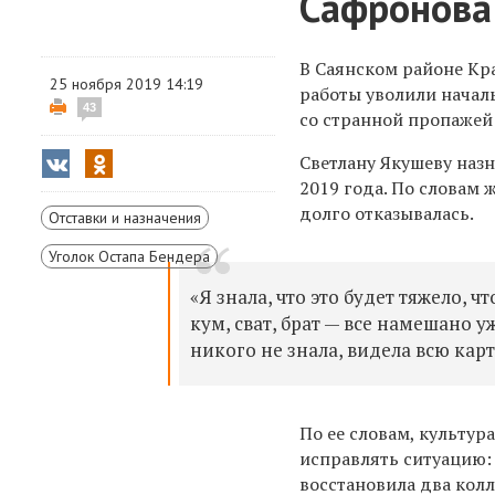
Сафронова
В Саянском районе Кр
25 ноября 2019 14:19
работы уволили начал
43
со странной пропажей
Светлану Якушеву наз
2019 года. По словам
долго отказывалась.
Отставки и назначения
Уголок Остапа Бендера
«Я знала, что это будет тяжело,
чт
кум, сват, брат — все намешано у
никого не знала, видела всю кар
По ее словам, культура
исправлять ситуацию:
восстановила два кол