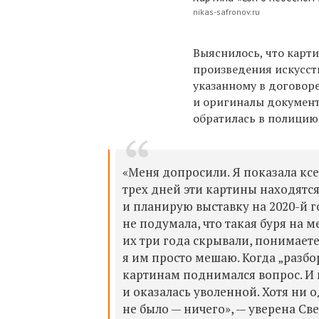
nikas-safronov.ru
Выяснилось, что карт
произведения искусст
указанному в договор
и оригиналы документо
обратилась в полицию
«
Меня допросили.
Я показала к
с
трех дней эти картины находятся
и планирую выставку на 2020-
й
г
не подумала, что такая буря на м
их три года скрывали, понимаете
я им просто мешаю.
Когда „разбо
картинам
поднимался
вопрос. И 
и
оказалась уволенной. Хотя ни 
не было — ничего
», — уверена
Све