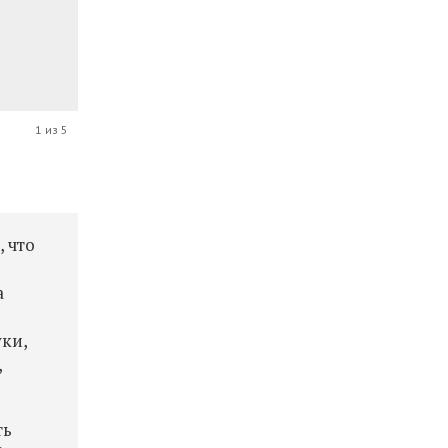
1 из 5
, что
а
ки,
,
ть