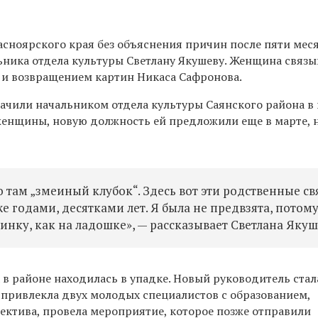
асноярского края без объяснения причин после пяти мес
ьника отдела культуры Светлану Якушеву. Женщина связы
 и возвращением картин Никаса Сафронова.
начили начальником отдела культуры Саянского района в
 женщины, новую должность ей предложили еще в марте, 
о там „змеиный клубок“.
Здесь вот эти родственные св
же годами, десятками лет.
Я б
ыла
не предвзята
, потому
тинку, как на ладошке»,
— рассказывает Светлана Якуш
 в районе находилась в упадке. Н
овый
руководитель стал
 привлек
ла двух молодых специалистов с образованием,
лектива,
провела мероприятие, которое позже отправили