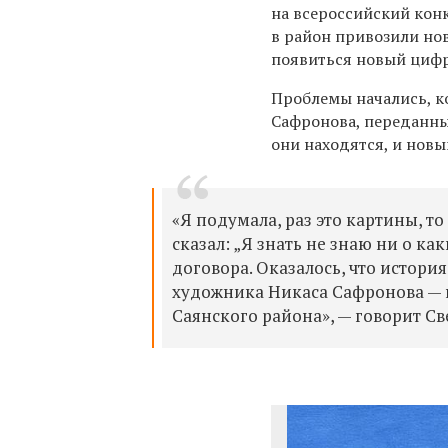
на всероссийский кон
в район привозили но
появиться новый циф
Проблемы начались, к
Сафронов
а
, переданны
они находятся, и нов
«Я подумала, раз это
картины, то
сказал
: „Я знать не знаю ни о ка
договора. О
казалось, что
история
художника
Никас
а
Сафронов
а —
Саянского района
», —
говорит Св