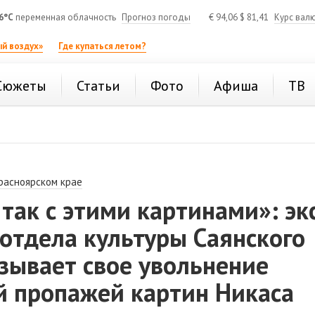
6°C
переменная облачность
Прогноз погоды
€
94,06
$
81,41
Курс вал
й воздух»
Где купаться летом?
Сюжеты
Статьи
Фото
Афиша
ТВ
расноярском крае
 так с этими картинами»: эк
отдела культуры Саянского
зывает свое увольнение
й пропажей картин Никаса