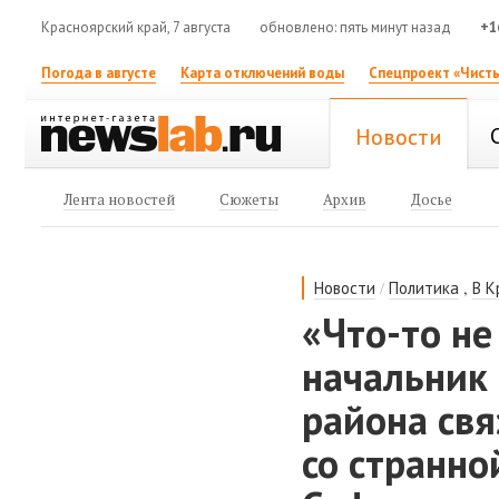
Красноярский край, 7 августа
обновлено: пять минут назад
+1
Погода в августе
Карта отключений воды
Спецпроект «Чисты
Новости
Лента новостей
Сюжеты
Архив
Досье
/
,
Новости
Политика
В К
«Что-то не
начальник 
района свя
со странно