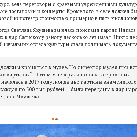
курс,
вела переговоры с краевыми учреждениями культур
вые постановки и концерты.
Кроме того,
в селе должен б
ровой кинотеатр
стоимостью примерно в пять миллионов
огда
Светлана Якушева занялась поисками картин Никас
а
х в дар Саянскому району несколько лет назад. Никто не 
ый начальник отдела культуры стала поднимать докумен
 должны храниться в музее. Но директор
музея при вс
ких картинах“. Потом мне в руки попал
а
ксерокопия
 нача
лась
в
2017 год
у, когда д
ве картины
знаменитого
 каждая по 500 тыс. рублей —
были переданы в дар нар
етлана Якушева.