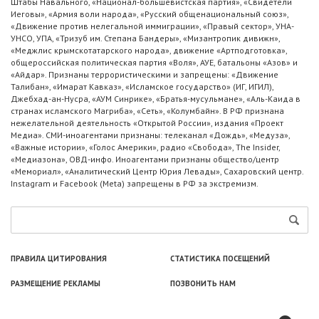
Штабы Навального, «Национал-большевистская партия», «Свидетели
Иеговы», «Армия воли народа», «Русский общенациональный союз»,
«Движение против нелегальной иммиграции», «Правый сектор», УНА-
УНСО, УПА, «Тризуб им. Степана Бандеры», «Мизантропик дивижн»,
«Меджлис крымскотатарского народа», движение «Артподготовка»,
общероссийская политическая партия «Воля», АУЕ, батальоны «Азов» и
«Айдар». Признаны террористическими и запрещены: «Движение
Талибан», «Имарат Кавказ», «Исламское государство» (ИГ, ИГИЛ),
Джебхад-ан-Нусра, «АУМ Синрике», «Братья-мусульмане», «Аль-Каида в
странах исламского Магриба», «Сеть», «Колумбайн». В РФ признана
нежелательной деятельность «Открытой России», издания «Проект
Медиа». СМИ-иноагентами признаны: телеканал «Дождь», «Медуза»,
«Важные истории», «Голос Америки», радио «Свобода», The Insider,
«Медиазона», ОВД-инфо. Иноагентами признаны общество/центр
«Мемориал», «Аналитический Центр Юрия Левады», Сахаровский центр.
Instagram и Facebook (Metа) запрещены в РФ за экстремизм.
ПРАВИЛА ЦИТИРОВАНИЯ
СТАТИСТИКА ПОСЕЩЕНИЙ
РАЗМЕЩЕНИЕ РЕКЛАМЫ
ПОЗВОНИТЬ НАМ