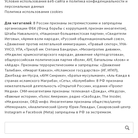
Условия использования веб-сайта и политика конфиденциальности и
персональных данных
Политика использования cookies
Для читателей:
В России признаны экстремистскими и запрещены
организации ФБК (Фонд борьбы с коррупцией, признан иноагентом),
Штабы Навального, «Национал-большевистская партия», «Свидетели
Иеговы», «Армия воли народа», «Русский общенациональный союз»,
«Движение против нелегальной иммиграции», «Правый сектор», УНА-
УНСО, УПА, «Тризуб им. Степана Бандеры», «Мизантропик дивижн»,
«Меджлис крымскотатарского народа», движение «Артподготовка»,
общероссийская политическая партия «Воля», АУЕ, батальоны «Азов» и
«Айдар». Признаны террористическими и запрещены: «Движение
Талибан», «Имарат Кавказ», «Исламское государство» (ИГ, ИГИЛ),
Джебхад-ан-Нусра, «АУМ Синрике», «Братья-мусульмане», «Аль-Каида в
странах исламского Магриба», «Сеть», «Колумбайн». В РФ признана
нежелательной деятельность «Открытой России», издания «Проект
Медиа». СМИ-иноагентами признаны: телеканал «Дождь», «Медуза»,
«Важные истории», «Голос Америки», радио «Свобода», The Insider,
«Медиазона», ОВД-инфо. Иноагентами признаны общество/центр
«Мемориал», «Аналитический Центр Юрия Левады», Сахаровский центр.
Instagram и Facebook (Metа) запрещены в РФ за экстремизм.