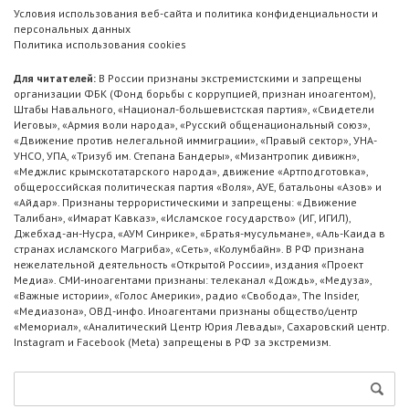
Условия использования веб-сайта и политика конфиденциальности и
персональных данных
Политика использования cookies
Для читателей:
В России признаны экстремистскими и запрещены
организации ФБК (Фонд борьбы с коррупцией, признан иноагентом),
Штабы Навального, «Национал-большевистская партия», «Свидетели
Иеговы», «Армия воли народа», «Русский общенациональный союз»,
«Движение против нелегальной иммиграции», «Правый сектор», УНА-
УНСО, УПА, «Тризуб им. Степана Бандеры», «Мизантропик дивижн»,
«Меджлис крымскотатарского народа», движение «Артподготовка»,
общероссийская политическая партия «Воля», АУЕ, батальоны «Азов» и
«Айдар». Признаны террористическими и запрещены: «Движение
Талибан», «Имарат Кавказ», «Исламское государство» (ИГ, ИГИЛ),
Джебхад-ан-Нусра, «АУМ Синрике», «Братья-мусульмане», «Аль-Каида в
странах исламского Магриба», «Сеть», «Колумбайн». В РФ признана
нежелательной деятельность «Открытой России», издания «Проект
Медиа». СМИ-иноагентами признаны: телеканал «Дождь», «Медуза»,
«Важные истории», «Голос Америки», радио «Свобода», The Insider,
«Медиазона», ОВД-инфо. Иноагентами признаны общество/центр
«Мемориал», «Аналитический Центр Юрия Левады», Сахаровский центр.
Instagram и Facebook (Metа) запрещены в РФ за экстремизм.