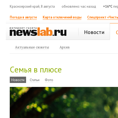
Красноярский край, 8 августа
обновлено: час назад
+16°C
пе
Погода в августе
Карта отключений воды
Спецпроект «Чисты
Новости
Актуальные сюжеты
Архив
Семья в плюсе
Новости
Статьи
Фото