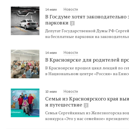
Новости
14 июля
В Госдуме хотят законодательно
парковки
2
Депутат Государственной Думы РФ Серге
на бесплатные парковки на законодатель
Новости
14 июля
В Красноярске для родителей пр
В Красноярске прошел цикл лекций по се
в Национальном центре «Россия» на Енисе
Новости
10 июля
Семья из Красноярского края выи
и путешествие
2
Семья Сергейкиных из Железногорска вош
конкурса «Это у нас семейное» президент