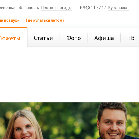
ременная облачность
Прогноз погоды
€
94,84
$
82,17
Курс валют
й воздух»
Где купаться летом?
Статьи
Фото
Афиша
ТВ
Сюжеты