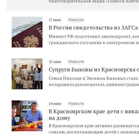
благотворительной акция «Помоги пойти 
Новости
17 июля
В России свидетельства из ЗАГС
Минюст РФ подготовил законопроект, кот
гражданского состояния в электронном в
Новости
15 июля
Супруги Быковы из Красноярска 
Семья Николая и Эвелины Быковых стала 
поздравила руководитель администрации
Новости
14 июля
В Красноярском крае дети с инв
на дому
В Красноярском крае активно развиваетс
семьям, воспитывающим детей с инвалид