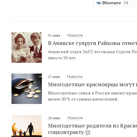
ВКонтакте
58
Новости
31 июля
В Ачинске супруги Райковы отме
Ачинский отдел ЗАГС чествовал Сергея П
вместе 50 лет.
Новости
27 июля
Многодетные красноярцы могут п
Многодетные семьи в России имеют прав
менее 30 % от суммы начислений.
Новости
26 июля
Многодетные родители из Красно
соцконтракту
1