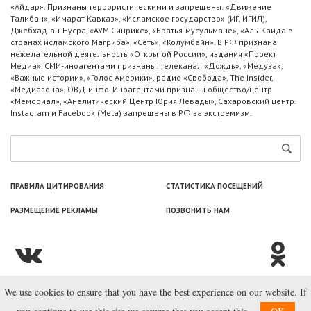
«Айдар». Признаны террористическими и запрещены: «Движение
Талибан», «Имарат Кавказ», «Исламское государство» (ИГ, ИГИЛ),
Джебхад-ан-Нусра, «АУМ Синрике», «Братья-мусульмане», «Аль-Каида в
странах исламского Магриба», «Сеть», «Колумбайн». В РФ признана
нежелательной деятельность «Открытой России», издания «Проект
Медиа». СМИ-иноагентами признаны: телеканал «Дождь», «Медуза»,
«Важные истории», «Голос Америки», радио «Свобода», The Insider,
«Медиазона», ОВД-инфо. Иноагентами признаны общество/центр
«Мемориал», «Аналитический Центр Юрия Левады», Сахаровский центр.
Instagram и Facebook (Metа) запрещены в РФ за экстремизм.
ПРАВИЛА ЦИТИРОВАНИЯ
СТАТИСТИКА ПОСЕЩЕНИЙ
РАЗМЕЩЕНИЕ РЕКЛАМЫ
ПОЗВОНИТЬ НАМ
We use cookies to ensure that you have the best experience on our website. If
© ООО «Лаборатория Новоcтей», 2003—2026.