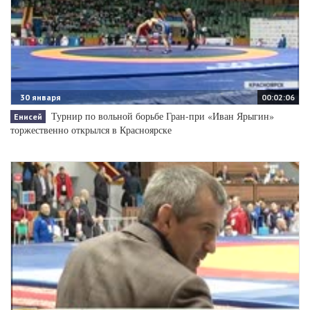
30 января
00:02:06
Турнир по вольной борьбе Гран-при «Иван Ярыгин»
Енисей
торжественно открылся в Красноярске