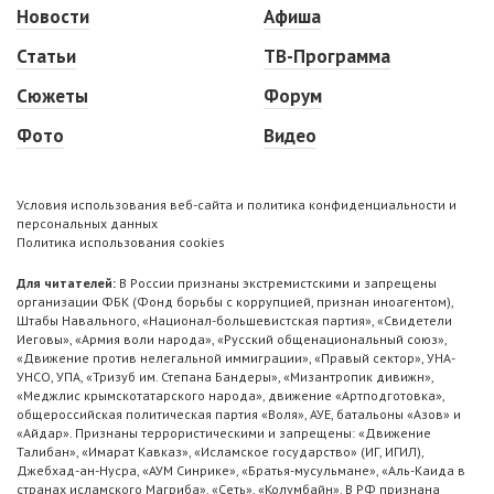
Новости
Афиша
Статьи
ТВ-Программа
Сюжеты
Форум
Фото
Видео
Условия использования веб-сайта и политика конфиденциальности и
персональных данных
Политика использования cookies
Для читателей:
В России признаны экстремистскими и запрещены
организации ФБК (Фонд борьбы с коррупцией, признан иноагентом),
Штабы Навального, «Национал-большевистская партия», «Свидетели
Иеговы», «Армия воли народа», «Русский общенациональный союз»,
«Движение против нелегальной иммиграции», «Правый сектор», УНА-
УНСО, УПА, «Тризуб им. Степана Бандеры», «Мизантропик дивижн»,
«Меджлис крымскотатарского народа», движение «Артподготовка»,
общероссийская политическая партия «Воля», АУЕ, батальоны «Азов» и
«Айдар». Признаны террористическими и запрещены: «Движение
Талибан», «Имарат Кавказ», «Исламское государство» (ИГ, ИГИЛ),
Джебхад-ан-Нусра, «АУМ Синрике», «Братья-мусульмане», «Аль-Каида в
странах исламского Магриба», «Сеть», «Колумбайн». В РФ признана