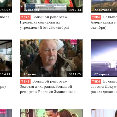
0:13:52
05 ноября
00:12:44
22 октября
Эбола
Большой репортаж:
Большо
ТВК6
ТВК6
Проверка социальных
Американка в 
учреждений (от 23 октября)
октября)
0:14:14
10 июня
00:11:05
07 апреля
Большой репортаж:
Большой
ТВК6
ТВК6
бря)
Золотая лихорадка. Большой
августа. Доку
репортаж Евгении Змановской
расследование