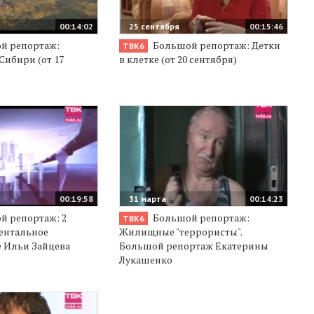
00:14:02
25 сентября
00:15:46
й репортаж:
Большой репортаж: Детки
ТВК6
Сибири (от 17
в клетке (от 20 сентября)
00:19:58
31 марта
00:14:23
 репортаж: 2
Большой репортаж:
ТВК6
ментальное
Жилищные "террористы".
 Ильи Зайцева
Большой репортаж Екатерины
Лукашенко