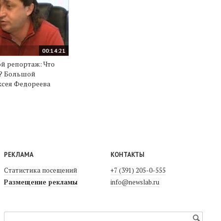
00:14:21
 репортаж: Что
к? Большой
ксея Федореева
РЕКЛАМА
КОНТАКТЫ
Статистика посещений
+7 (391) 205-0-555
Размещение рекламы
info@newslab.ru