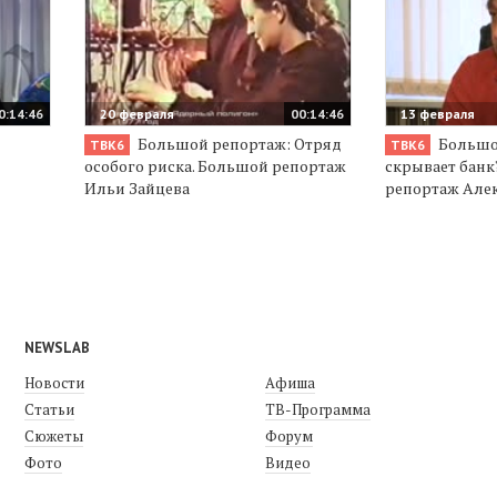
0:14:46
20 февраля
00:14:46
13 февраля
Большой репортаж: Отряд
Большой
ТВК6
ТВК6
особого риска. Большой репортаж
скрывает бан
Ильи Зайцева
репортаж Але
NEWSLAB
Новости
Афиша
Статьи
ТВ-Программа
Сюжеты
Форум
Фото
Видео