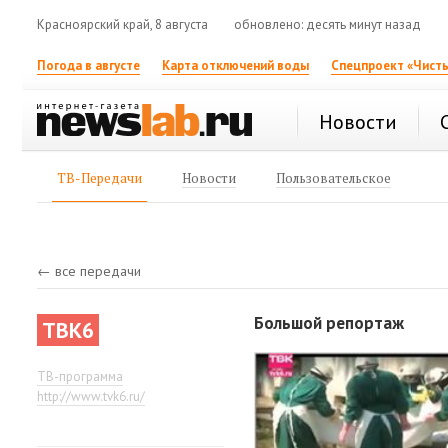
Красноярский край, 8 августа
обновлено: десять минут назад
Погода в августе
Карта отключений воды
Спецпроект «Чисты
Новости
ТВ-Передачи
Новости
Пользовательское
← все передачи
Большой репортаж
ТВК6
ТВ-программа
http://www.tvk6.ru/