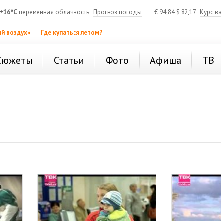
+16°C
переменная облачность
Прогноз погоды
€
94,84
$
82,17
Курс в
й воздух»
Где купаться летом?
Сюжеты
Статьи
Фото
Афиша
ТВ