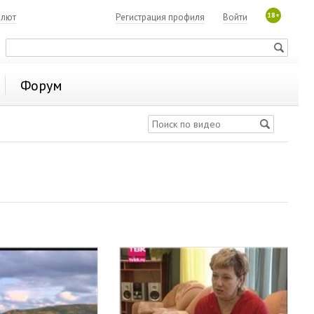
18+
алют
Регистрация профиля
Войти
Форум