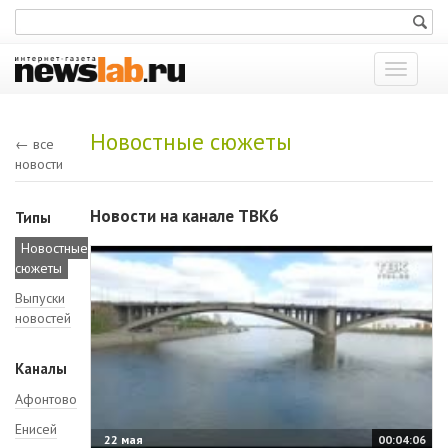
Показат
меню
Новостные сюжеты
← все
новости
Новости на канале ТВК6
Типы
Новостные
сюжеты
Выпуски
новостей
Каналы
Афонтово
Енисей
22 мая
00:04:06