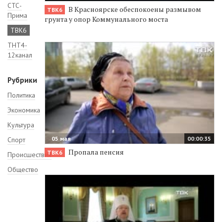
СТС-
В Красноярске обеспокоены размывом
ТВК6
Прима
грунта у опор Коммунального моста
ТВК6
ТНТ4-
12канал
Рубрики
Политика
Экономика
Культура
05 мая
00:00:35
Спорт
Пропала пенсия
ТВК6
Происшествия
Общество