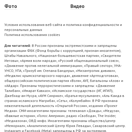
Фото
Видео
Условия использования веб-сайта и политика конфиденциальности и
персональных данных
Политика использования cookies
Для читателей:
В России признаны экстремистскими и запрещены
организации ФБК (Фонд борьбы с коррупцией, признан иноагентом),
Штабы Навального, «Национал-большевистская партия», «Свидетели
Иеговы», «Армия воли народа», «Русский общенациональный союз»,
«Движение против нелегальной иммиграции», «Правый сектор», УНА-
УНСО, УПА, «Тризуб им. Степана Бандеры», «Мизантропик дивижн»,
«Меджлис крымскотатарского народа», движение «Артподготовка»,
общероссийская политическая партия «Воля», АУЕ, батальоны «Азов» и
«Айдар». Признаны террористическими и запрещены: «Движение
Талибан», «Имарат Кавказ», «Исламское государство» (ИГ, ИГИЛ),
Джебхад-ан-Нусра, «АУМ Синрике», «Братья-мусульмане», «Аль-Каида в
странах исламского Магриба», «Сеть», «Колумбайн». В РФ признана
нежелательной деятельность «Открытой России», издания «Проект
Медиа». СМИ-иноагентами признаны: телеканал «Дождь», «Медуза»,
«Важные истории», «Голос Америки», радио «Свобода», The Insider,
«Медиазона», ОВД-инфо. Иноагентами признаны общество/центр
«Мемориал», «Аналитический Центр Юрия Левады», Сахаровский центр.
Instagram и Facebook (Metа) запрещены в РФ за экстремизм.