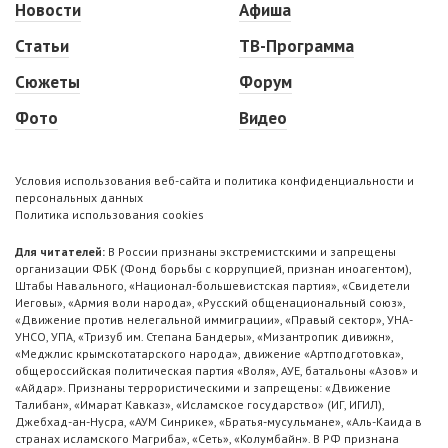
Новости
Афиша
Статьи
ТВ-Программа
Сюжеты
Форум
Фото
Видео
Условия использования веб-сайта и политика конфиденциальности и
персональных данных
Политика использования cookies
Для читателей:
В России признаны экстремистскими и запрещены
организации ФБК (Фонд борьбы с коррупцией, признан иноагентом),
Штабы Навального, «Национал-большевистская партия», «Свидетели
Иеговы», «Армия воли народа», «Русский общенациональный союз»,
«Движение против нелегальной иммиграции», «Правый сектор», УНА-
УНСО, УПА, «Тризуб им. Степана Бандеры», «Мизантропик дивижн»,
«Меджлис крымскотатарского народа», движение «Артподготовка»,
общероссийская политическая партия «Воля», АУЕ, батальоны «Азов» и
«Айдар». Признаны террористическими и запрещены: «Движение
Талибан», «Имарат Кавказ», «Исламское государство» (ИГ, ИГИЛ),
Джебхад-ан-Нусра, «АУМ Синрике», «Братья-мусульмане», «Аль-Каида в
странах исламского Магриба», «Сеть», «Колумбайн». В РФ признана