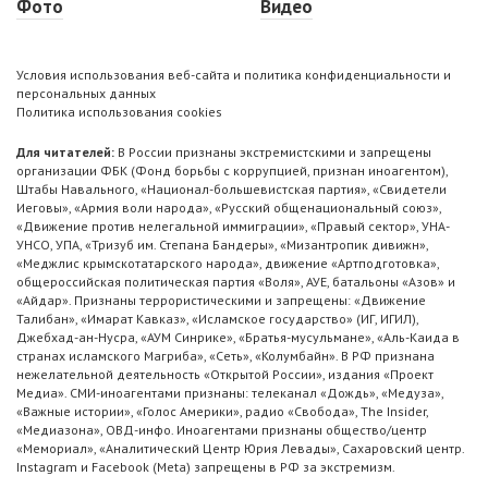
Фото
Видео
Условия использования веб-сайта и политика конфиденциальности и
персональных данных
Политика использования cookies
Для читателей:
В России признаны экстремистскими и запрещены
организации ФБК (Фонд борьбы с коррупцией, признан иноагентом),
Штабы Навального, «Национал-большевистская партия», «Свидетели
Иеговы», «Армия воли народа», «Русский общенациональный союз»,
«Движение против нелегальной иммиграции», «Правый сектор», УНА-
УНСО, УПА, «Тризуб им. Степана Бандеры», «Мизантропик дивижн»,
«Меджлис крымскотатарского народа», движение «Артподготовка»,
общероссийская политическая партия «Воля», АУЕ, батальоны «Азов» и
«Айдар». Признаны террористическими и запрещены: «Движение
Талибан», «Имарат Кавказ», «Исламское государство» (ИГ, ИГИЛ),
Джебхад-ан-Нусра, «АУМ Синрике», «Братья-мусульмане», «Аль-Каида в
странах исламского Магриба», «Сеть», «Колумбайн». В РФ признана
нежелательной деятельность «Открытой России», издания «Проект
Медиа». СМИ-иноагентами признаны: телеканал «Дождь», «Медуза»,
«Важные истории», «Голос Америки», радио «Свобода», The Insider,
«Медиазона», ОВД-инфо. Иноагентами признаны общество/центр
«Мемориал», «Аналитический Центр Юрия Левады», Сахаровский центр.
Instagram и Facebook (Metа) запрещены в РФ за экстремизм.