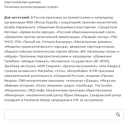
персональных данных
Политика использования cookies
Для читателей:
В России признаны экстремистскими и запрещены
организации ФБК (Фонд борьбы с коррупцией, признан иноагентом),
Штабы Навального, «Национал-большевистская партия», «Свидетели
Иеговы», «Армия воли народа», «Русский общенациональный союз»,
«Движение против нелегальной иммиграции», «Правый сектор», УНА-
УНСО, УПА, «Тризуб им. Степана Бандеры», «Мизантропик дивижн»,
«Меджлис крымскотатарского народа», движение «Артподготовка»,
общероссийская политическая партия «Воля», АУЕ, батальоны «Азов» и
«Айдар». Признаны террористическими и запрещены: «Движение
Талибан», «Имарат Кавказ», «Исламское государство» (ИГ, ИГИЛ),
Джебхад-ан-Нусра, «АУМ Синрике», «Братья-мусульмане», «Аль-Каида в
странах исламского Магриба», «Сеть», «Колумбайн». В РФ признана
нежелательной деятельность «Открытой России», издания «Проект
Медиа». СМИ-иноагентами признаны: телеканал «Дождь», «Медуза»,
«Важные истории», «Голос Америки», радио «Свобода», The Insider,
«Медиазона», ОВД-инфо. Иноагентами признаны общество/центр
«Мемориал», «Аналитический Центр Юрия Левады», Сахаровский центр.
Instagram и Facebook (Metа) запрещены в РФ за экстремизм.