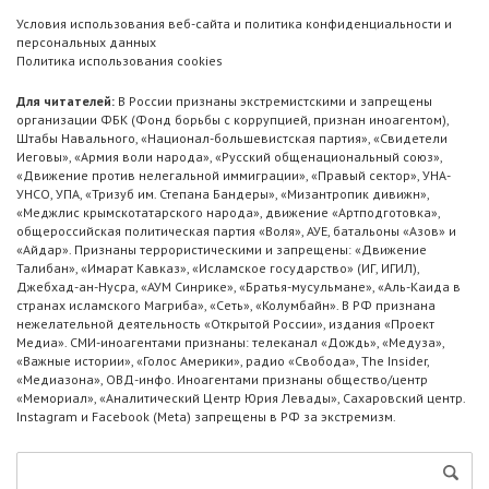
Условия использования веб-сайта и политика конфиденциальности и
персональных данных
Политика использования cookies
Для читателей:
В России признаны экстремистскими и запрещены
организации ФБК (Фонд борьбы с коррупцией, признан иноагентом),
Штабы Навального, «Национал-большевистская партия», «Свидетели
Иеговы», «Армия воли народа», «Русский общенациональный союз»,
«Движение против нелегальной иммиграции», «Правый сектор», УНА-
УНСО, УПА, «Тризуб им. Степана Бандеры», «Мизантропик дивижн»,
«Меджлис крымскотатарского народа», движение «Артподготовка»,
общероссийская политическая партия «Воля», АУЕ, батальоны «Азов» и
«Айдар». Признаны террористическими и запрещены: «Движение
Талибан», «Имарат Кавказ», «Исламское государство» (ИГ, ИГИЛ),
Джебхад-ан-Нусра, «АУМ Синрике», «Братья-мусульмане», «Аль-Каида в
странах исламского Магриба», «Сеть», «Колумбайн». В РФ признана
нежелательной деятельность «Открытой России», издания «Проект
Медиа». СМИ-иноагентами признаны: телеканал «Дождь», «Медуза»,
«Важные истории», «Голос Америки», радио «Свобода», The Insider,
«Медиазона», ОВД-инфо. Иноагентами признаны общество/центр
«Мемориал», «Аналитический Центр Юрия Левады», Сахаровский центр.
Instagram и Facebook (Metа) запрещены в РФ за экстремизм.