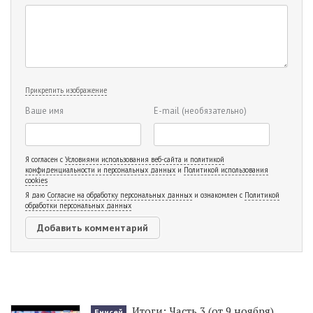
Прикрепить изображение
Ваше имя
E-mail
(необязательно)
Я согласен с
Условиями использования веб-сайта и политикой
конфиденциальности и персональных данных
и
Политикой использования
cookies
Я даю
Согласие на обработку персональных данных
и ознакомлен с
Политикой
обработки персональных данных
Итоги: Часть 3 (от 9 ноября)
Енисей