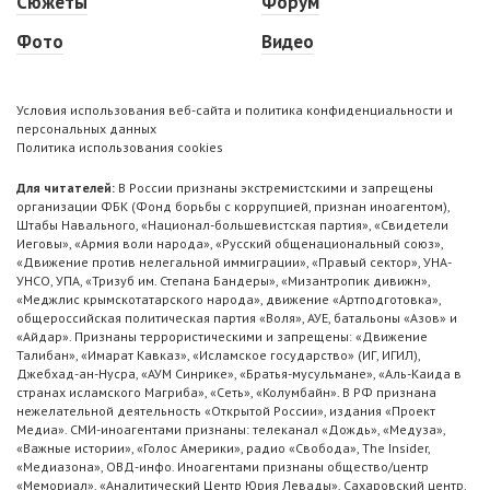
Сюжеты
Форум
Фото
Видео
Условия использования веб-сайта и политика конфиденциальности и
персональных данных
Политика использования cookies
Для читателей:
В России признаны экстремистскими и запрещены
организации ФБК (Фонд борьбы с коррупцией, признан иноагентом),
Штабы Навального, «Национал-большевистская партия», «Свидетели
Иеговы», «Армия воли народа», «Русский общенациональный союз»,
«Движение против нелегальной иммиграции», «Правый сектор», УНА-
УНСО, УПА, «Тризуб им. Степана Бандеры», «Мизантропик дивижн»,
«Меджлис крымскотатарского народа», движение «Артподготовка»,
общероссийская политическая партия «Воля», АУЕ, батальоны «Азов» и
«Айдар». Признаны террористическими и запрещены: «Движение
Талибан», «Имарат Кавказ», «Исламское государство» (ИГ, ИГИЛ),
Джебхад-ан-Нусра, «АУМ Синрике», «Братья-мусульмане», «Аль-Каида в
странах исламского Магриба», «Сеть», «Колумбайн». В РФ признана
нежелательной деятельность «Открытой России», издания «Проект
Медиа». СМИ-иноагентами признаны: телеканал «Дождь», «Медуза»,
«Важные истории», «Голос Америки», радио «Свобода», The Insider,
«Медиазона», ОВД-инфо. Иноагентами признаны общество/центр
«Мемориал», «Аналитический Центр Юрия Левады», Сахаровский центр.