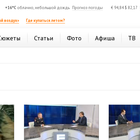
+16°C
облачно, небольшой дождь
Прогноз погоды
€
94,84
$
82,17
й воздух»
Где купаться летом?
Сюжеты
Статьи
Фото
Афиша
ТВ