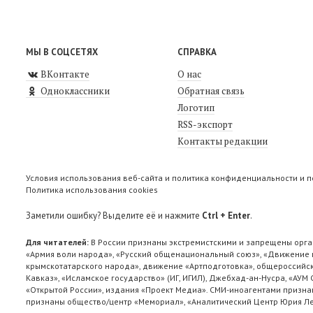
МЫ В СОЦСЕТЯХ
СПРАВКА
ВКонтакте
О нас
Одноклассники
Обратная связь
Логотип
RSS-экспорт
Контакты редакции
Условия использования веб-сайта и политика конфиденциальности и 
Политика использования cookies
Заметили ошибку? Выделите её и нажмите
Ctrl + Enter
.
Для читателей:
В России признаны экстремистскими и запрещены орга
«Армия воли народа», «Русский общенациональный союз», «Движение п
крымскотатарского народа», движение «Артподготовка», общероссийск
Кавказ», «Исламское государство» (ИГ, ИГИЛ), Джебхад-ан-Нусра, «АУМ
«Открытой России», издания «Проект Медиа». СМИ-иноагентами признан
признаны общество/центр «Мемориал», «Аналитический Центр Юрия Лев