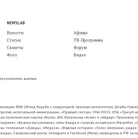
NEWSLAB
Новости
Афиша
Статьи
ТВ-Программа
Сюжеты
Форум
Фото
Видео
персональных данных
низации ФБК (Фонд борьбы с коррупцией, признан иноагентом), Штабы Навал
ротив нелегальной иммиграции», «Правый сектор», УНА-УНСО, УПА, «Тризуб и
ая политическая партия «Воля», АУЕ, батальоны «Азов» и «Айдар». Признаны
 Синрике», «Братья-мусульмане», «Аль-Каида в странах исламского Магриба», 
ы: телеканал «Дождь», «Медуза», «Важные истории», «Голос Америки», радио 
ады», Сахаровский центр. Instagram и Facebook (Metа) запрещены в РФ за э