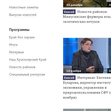
30 декабря
0
Новостные сюжеты
Новости районов:
Енисей
Выпуски новостей
Минусинские фермеры пок
экзотических петухов
Программы
Край без окраин
Итоги
Интервью
Наш Красноярский Край
Новости районов
10 ноября
0
Специальный репортаж
Интервью: Евгения
Енисей
Бухарова, директор институ
экономики, управления и
природопользования СФУ (о
ноября)