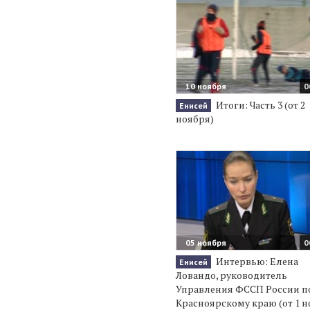
10 ноября
0
Итоги: Часть 3 (от 2
Енисей
ноября)
05 ноября
0
Интервью: Елена
Енисей
Ловандо, руководитель
Управления ФССП России п
Красноярскому краю (от 1 н