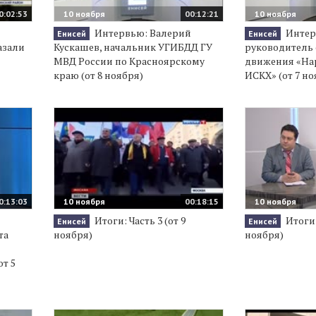
0:02:53
10 ноября
00:12:21
10 ноября
Интервью: Валерий
Интер
Енисей
Енисей
азали
Кускашев, начальник УГИБДД ГУ
руководитель
МВД России по Красноярскому
движения «На
краю (от 8 ноября)
ИСКХ» (от 7 но
0:13:03
10 ноября
00:18:15
10 ноября
Итоги: Часть 3 (от 9
Итоги:
Енисей
Енисей
та
ноября)
ноября)
т 5