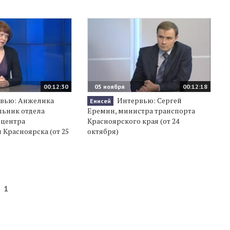
00:12:30
05 ноября
00:12:18
вью: Анжелика
Интервью: Сергей
Енисей
льник отдела
Еремин, министра транспорта
 центра
Красноярского края (от 24
Красноярска (от 25
октября)
1