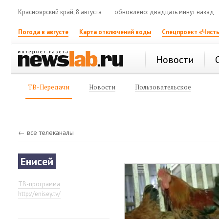
Красноярский край, 8 августа
обновлено: двадцать минут назад
Погода в августе
Карта отключений воды
Спецпроект «Чисты
Новости
ТВ-Передачи
Новости
Пользовательское
← все телеканалы
Енисей
ТВ-программа
http://enisey.tv/