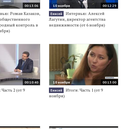
00:13:06
10 ноября
00:12:29
вью: Роман Казаков,
Интервью: Алексей
Енисей
 общественного
Лагутин, директор агентства
родный контроль в
недвижимости (от 6 ноября)
ября)
00:10:40
10 ноября
00:13:00
 Часть 2 (от 9
Итоги: Часть 1 (от 9
Енисей
ноября)