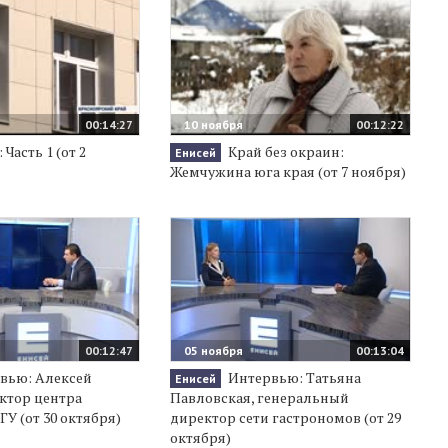
00:14:27
10 ноября
00:12:22
 Часть 1 (от 2
Край без окраин:
Енисей
Жемчужина юга края (от 7 ноября)
00:12:47
05 ноября
00:13:04
вью: Алексей
Интервью: Татьяна
Енисей
ктор центра
Павловская, генеральный
У (от 30 октября)
директор сети гастрономов (от 29
октября)