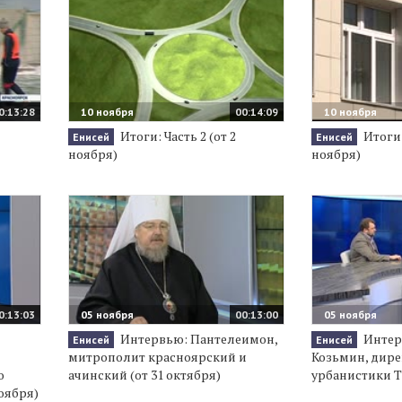
0:13:28
10 ноября
00:14:09
10 ноября
Итоги: Часть 2 (от 2
Итоги:
Енисей
Енисей
ноября)
ноября)
0:13:03
05 ноября
00:13:00
05 ноября
Интервью: Пантелеимон,
Интер
Енисей
Енисей
митрополит красноярский и
Козьмин, дире
о
ачинский (от 31 октября)
урбанистики ТГ
оября)