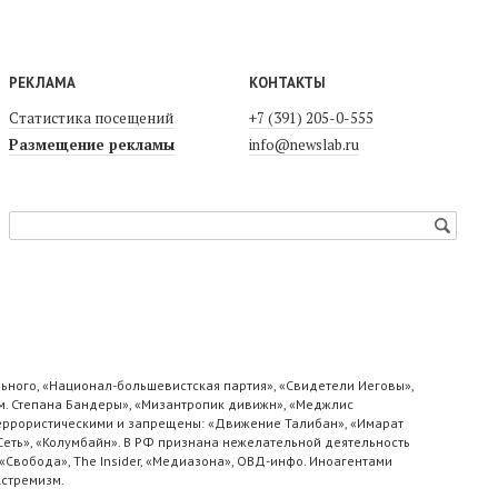
РЕКЛАМА
КОНТАКТЫ
Статистика посещений
+7 (391) 205-0-555
Размещение рекламы
info@newslab.ru
ьного, «Национал-большевистская партия», «Свидетели Иеговы»,
м. Степана Бандеры», «Мизантропик дивижн», «Меджлис
 террористическими и запрещены: «Движение Талибан», «Имарат
«Сеть», «Колумбайн». В РФ признана нежелательной деятельность
«Свобода», The Insider, «Медиазона», ОВД-инфо. Иноагентами
кстремизм.