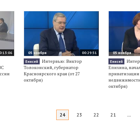
0:13:06
05 ноября
00:29:51
05 ноября
й
Интервью: Виктор
Интер
Енисей
Енисей
ЗС
Толоконский, губернатор
Епихина, нача
оссии
Красноярского края (от 27
приватизации
октября)
недвижимости 
октября)
24
23
22
21
...