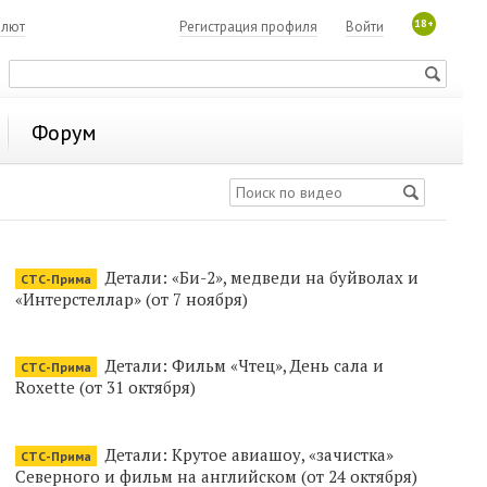
18+
алют
Регистрация профиля
Войти
Форум
Детали: «Би-2», медведи на буйволах и
СТС-Прима
«Интерстеллар» (от 7 ноября)
Детали: Фильм «Чтец», День сала и
СТС-Прима
Roxette (от 31 октября)
Детали: Крутое авиашоу, «зачистка»
СТС-Прима
Северного и фильм на английском (от 24 октября)