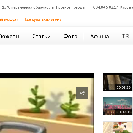
+15°C
переменная облачность
Прогноз погоды
€
94,84
$
82,17
Курс в
й воздух»
Где купаться летом?
Сюжеты
Статьи
Фото
Афиша
ТВ
00:08:29
00:09:05