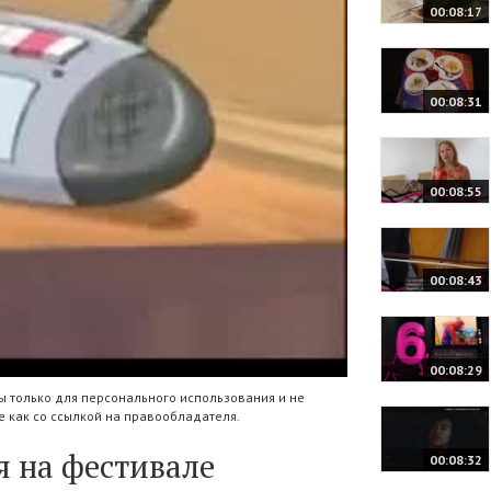
00:08:17
00:08:31
00:08:55
00:08:43
00:08:29
 только для персонального использования и не
 как со ссылкой на правообладателя.
я на фестивале
00:08:32