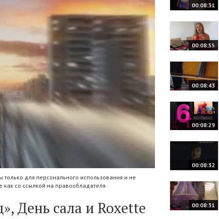
00:08:31
00:08:55
00:08:43
00:08:29
00:08:32
 только для персонального использования и не
 как со ссылкой на правообладателя.
, День сала и Roxette
00:08:31