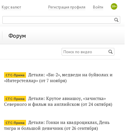
18+
7
Курс валют
Регистрация профиля
Войти
Форум
Детали: «Би-2», медведи на буйволах и
СТС-Прима
«Интерстеллар» (от 7 ноября)
Детали: Крутое авиашоу, «зачистка»
СТС-Прима
Северного и фильм на английском (от 24 октября)
Детали: Гонки на квадроциклах, День
СТС-Прима
тигра и большой девичник (от 26 сентября)