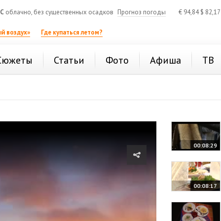
°C
облачно, без существенных осадков
Прогноз погоды
€
94,84
$
82,1
й воздух»
Где купаться летом?
Сюжеты
Статьи
Фото
Афиша
ТВ
00:08:29
00:08:17