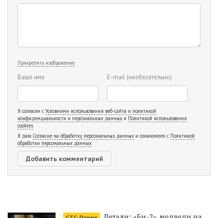
Прикрепить изображение
Ваше имя
E-mail
(необязательно)
Я согласен с
Условиями использования веб-сайта и политикой
конфиденциальности и персональных данных
и
Политикой использования
cookies
Я даю
Согласие на обработку персональных данных
и ознакомлен с
Политикой
обработки персональных данных
Детали: «Би-2», медведи на
СТС-Прима