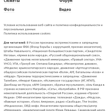
Сюжеты
Форум
Фото
Видео
Условия использования веб-сайта и политика конфиденциальности и
персональных данных
Политика использования cookies
Для читателей:
В России признаны экстремистскими и запрещены
организации ФБК (Фонд борьбы с коррупцией, признан иноагентом),
Штабы Навального, «Национал-большевистская партия», «Свидетели
Иеговы», «Армия воли народа», «Русский общенациональный союз»,
«Движение против нелегальной иммиграции», «Правый сектор», УНА-
УНСО, УПА, «Тризуб им. Степана Бандеры», «Мизантропик дивижн»,
«Меджлис крымскотатарского народа», движение «Артподготовка»,
общероссийская политическая партия «Воля», АУЕ, батальоны «Азов» и
«Айдар». Признаны террористическими и запрещены: «Движение
Талибан», «Имарат Кавказ», «Исламское государство» (ИГ, ИГИЛ),
Джебхад-ан-Нусра, «АУМ Синрике», «Братья-мусульмане», «Аль-Каида в
странах исламского Магриба», «Сеть», «Колумбайн». В РФ признана
нежелательной деятельность «Открытой России», издания «Проект
Медиа». СМИ-иноагентами признаны: телеканал «Дождь», «Медуза»,
«Важные истории», «Голос Америки», радио «Свобода», The Insider,
«Медиазона», ОВД-инфо. Иноагентами признаны общество/центр
«Мемориал», «Аналитический Центр Юрия Левады», Сахаровский центр.