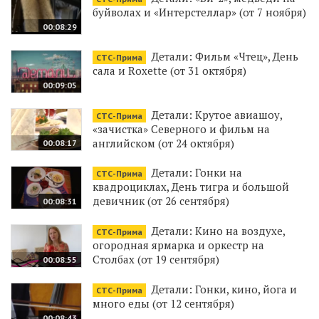
буйволах и «Интерстеллар» (от 7 ноября)
00:08:29
Детали: Фильм «Чтец», День
СТС-Прима
сала и Roxette (от 31 октября)
00:09:05
Детали: Крутое авиашоу,
СТС-Прима
«зачистка» Северного и фильм на
английском (от 24 октября)
00:08:17
Детали: Гонки на
СТС-Прима
квадроциклах, День тигра и большой
девичник (от 26 сентября)
00:08:31
Детали: Кино на воздухе,
СТС-Прима
огородная ярмарка и оркестр на
Столбах (от 19 сентября)
00:08:55
Детали: Гонки, кино, йога и
СТС-Прима
много еды (от 12 сентября)
00:08:43