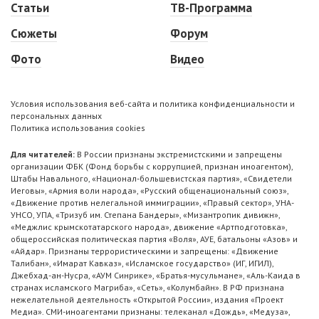
Статьи
ТВ-Программа
Сюжеты
Форум
Фото
Видео
Условия использования веб-сайта и политика конфиденциальности и
персональных данных
Политика использования cookies
Для читателей:
В России признаны экстремистскими и запрещены
организации ФБК (Фонд борьбы с коррупцией, признан иноагентом),
Штабы Навального, «Национал-большевистская партия», «Свидетели
Иеговы», «Армия воли народа», «Русский общенациональный союз»,
«Движение против нелегальной иммиграции», «Правый сектор», УНА-
УНСО, УПА, «Тризуб им. Степана Бандеры», «Мизантропик дивижн»,
«Меджлис крымскотатарского народа», движение «Артподготовка»,
общероссийская политическая партия «Воля», АУЕ, батальоны «Азов» и
«Айдар». Признаны террористическими и запрещены: «Движение
Талибан», «Имарат Кавказ», «Исламское государство» (ИГ, ИГИЛ),
Джебхад-ан-Нусра, «АУМ Синрике», «Братья-мусульмане», «Аль-Каида в
странах исламского Магриба», «Сеть», «Колумбайн». В РФ признана
нежелательной деятельность «Открытой России», издания «Проект
Медиа». СМИ-иноагентами признаны: телеканал «Дождь», «Медуза»,