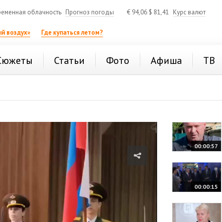
еменная облачность
Прогноз погоды
€
94,06
$
81,41
Курс валют
й воздух»
Где купаться летом?
Сюжеты
Статьи
Фото
Афиша
ТВ
00:00:57
00:00:15