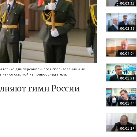
00:03:35
00:02:38
00:04:04
 только для персонального использования и не
 как со ссылкой на правообладателя.
00:01:51
лняют гимн России
00:01:44
00:01:27