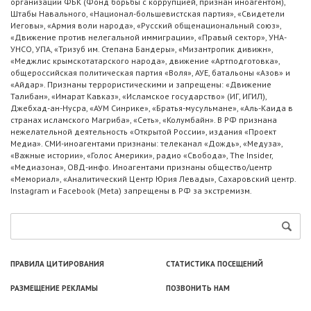
организации ФБК (Фонд борьбы с коррупцией, признан иноагентом),
Штабы Навального, «Национал-большевистская партия», «Свидетели
Иеговы», «Армия воли народа», «Русский общенациональный союз»,
«Движение против нелегальной иммиграции», «Правый сектор», УНА-
УНСО, УПА, «Тризуб им. Степана Бандеры», «Мизантропик дивижн»,
«Меджлис крымскотатарского народа», движение «Артподготовка»,
общероссийская политическая партия «Воля», АУЕ, батальоны «Азов» и
«Айдар». Признаны террористическими и запрещены: «Движение
Талибан», «Имарат Кавказ», «Исламское государство» (ИГ, ИГИЛ),
Джебхад-ан-Нусра, «АУМ Синрике», «Братья-мусульмане», «Аль-Каида в
странах исламского Магриба», «Сеть», «Колумбайн». В РФ признана
нежелательной деятельность «Открытой России», издания «Проект
Медиа». СМИ-иноагентами признаны: телеканал «Дождь», «Медуза»,
«Важные истории», «Голос Америки», радио «Свобода», The Insider,
«Медиазона», ОВД-инфо. Иноагентами признаны общество/центр
«Мемориал», «Аналитический Центр Юрия Левады», Сахаровский центр.
Instagram и Facebook (Metа) запрещены в РФ за экстремизм.
ПРАВИЛА ЦИТИРОВАНИЯ
СТАТИСТИКА ПОСЕЩЕНИЙ
РАЗМЕЩЕНИЕ РЕКЛАМЫ
ПОЗВОНИТЬ НАМ