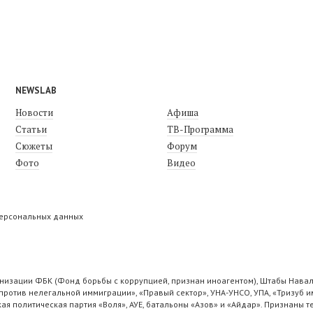
NEWSLAB
Новости
Афиша
Статьи
ТВ-Программа
Сюжеты
Форум
Фото
Видео
персональных данных
низации ФБК (Фонд борьбы с коррупцией, признан иноагентом), Штабы Навал
ротив нелегальной иммиграции», «Правый сектор», УНА-УНСО, УПА, «Тризуб и
ая политическая партия «Воля», АУЕ, батальоны «Азов» и «Айдар». Признаны