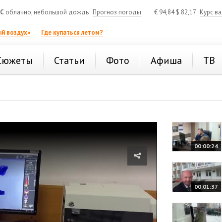
°C
облачно, небольшой дождь
Прогноз погоды
€
94,84
$
82,17
Курс в
й воздух»
Где купаться летом?
Сюжеты
Статьи
Фото
Афиша
ТВ
00:00:24
00:01:37