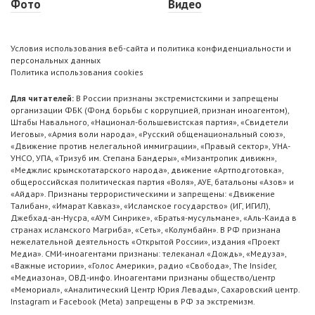
Фото
Видео
Условия использования веб-сайта и политика конфиденциальности и
персональных данных
Политика использования cookies
Для читателей:
В России признаны экстремистскими и запрещены
организации ФБК (Фонд борьбы с коррупцией, признан иноагентом),
Штабы Навального, «Национал-большевистская партия», «Свидетели
Иеговы», «Армия воли народа», «Русский общенациональный союз»,
«Движение против нелегальной иммиграции», «Правый сектор», УНА-
УНСО, УПА, «Тризуб им. Степана Бандеры», «Мизантропик дивижн»,
«Меджлис крымскотатарского народа», движение «Артподготовка»,
общероссийская политическая партия «Воля», АУЕ, батальоны «Азов» и
«Айдар». Признаны террористическими и запрещены: «Движение
Талибан», «Имарат Кавказ», «Исламское государство» (ИГ, ИГИЛ),
Джебхад-ан-Нусра, «АУМ Синрике», «Братья-мусульмане», «Аль-Каида в
странах исламского Магриба», «Сеть», «Колумбайн». В РФ признана
нежелательной деятельность «Открытой России», издания «Проект
Медиа». СМИ-иноагентами признаны: телеканал «Дождь», «Медуза»,
«Важные истории», «Голос Америки», радио «Свобода», The Insider,
«Медиазона», ОВД-инфо. Иноагентами признаны общество/центр
«Мемориал», «Аналитический Центр Юрия Левады», Сахаровский центр.
Instagram и Facebook (Metа) запрещены в РФ за экстремизм.