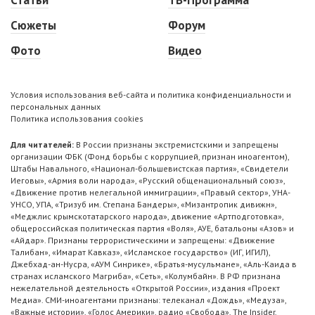
Статьи
ТВ-Программа
Сюжеты
Форум
Фото
Видео
Условия использования веб-сайта и политика конфиденциальности и
персональных данных
Политика использования cookies
Для читателей:
В России признаны экстремистскими и запрещены
организации ФБК (Фонд борьбы с коррупцией, признан иноагентом),
Штабы Навального, «Национал-большевистская партия», «Свидетели
Иеговы», «Армия воли народа», «Русский общенациональный союз»,
«Движение против нелегальной иммиграции», «Правый сектор», УНА-
УНСО, УПА, «Тризуб им. Степана Бандеры», «Мизантропик дивижн»,
«Меджлис крымскотатарского народа», движение «Артподготовка»,
общероссийская политическая партия «Воля», АУЕ, батальоны «Азов» и
«Айдар». Признаны террористическими и запрещены: «Движение
Талибан», «Имарат Кавказ», «Исламское государство» (ИГ, ИГИЛ),
Джебхад-ан-Нусра, «АУМ Синрике», «Братья-мусульмане», «Аль-Каида в
странах исламского Магриба», «Сеть», «Колумбайн». В РФ признана
нежелательной деятельность «Открытой России», издания «Проект
Медиа». СМИ-иноагентами признаны: телеканал «Дождь», «Медуза»,
«Важные истории», «Голос Америки», радио «Свобода», The Insider,