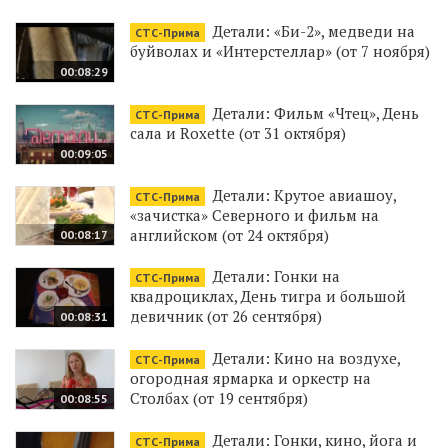
Детали: «Би-2», медведи на
СТС-Прима
буйволах и «Интерстеллар» (от 7 ноября)
00:08:29
Детали: Фильм «Чтец», День
СТС-Прима
сала и Roxette (от 31 октября)
00:09:05
Детали: Крутое авиашоу,
СТС-Прима
«зачистка» Северного и фильм на
английском (от 24 октября)
00:08:17
Детали: Гонки на
СТС-Прима
квадроциклах, День тигра и большой
девичник (от 26 сентября)
00:08:31
Детали: Кино на воздухе,
СТС-Прима
огородная ярмарка и оркестр на
Столбах (от 19 сентября)
00:08:55
Детали: Гонки, кино, йога и
СТС-Прима