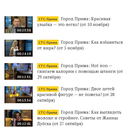
Город Прима: Красивая
СТС-Прима
улыбка — это легко! (от 10 ноября)
00:23:58
Город Прима: Как избавиться
СТС-Прима
от жира? (от 5 ноября)
00:24:18
Город Прима: Hot iron —
СТС-Прима
сжигаем калории с помощью штанги (от
29 октября)
00:12:51
Город Прима: Двое детей
СТС-Прима
красивой фигуре — не помеха! (от 28
октября)
00:13:56
Город Прима: Как выглядеть
СТС-Прима
моложе и стройнее. Советы от Жанны
Дубска (от 27 октября)
00:22:41