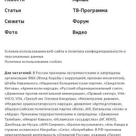
Статьи
ТВ-Программа
Сюжеты
Форум
Фото
Видео
Условия использования веб-сайта и политика конфиденциальности и
персональных данных
Политика использования cookies
Для читателей:
В России признаны экстремистскими и запрещены
организации ФБК (Фонд борьбы с коррупцией, признан иноагентом),
Штабы Навального, «Национал-большевистская партия», «Свидетели
Иеговы», «Армия воли народа», «Русский общенациональный союз»,
«Движение против нелегальной иммиграции», «Правый сектор», УНА-
УНСО, УПА, «Тризуб им. Степана Бандеры», «Мизантропик дивижн»,
«Меджлис крымскотатарского народа», движение «Артподготовка»,
общероссийская политическая партия «Воля», АУЕ, батальоны «Азов» и
«Айдар». Признаны террористическими и запрещены: «Движение
Талибан», «Имарат Кавказ», «Исламское государство» (ИГ, ИГИЛ),
Джебхад-ан-Нусра, «АУМ Синрике», «Братья-мусульмане», «Аль-Каида в
странах исламского Магриба», «Сеть», «Колумбайн». В РФ признана
нежелательной деятельность «Открытой России», издания «Проект