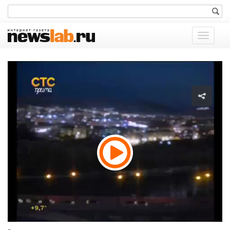
Показат
меню