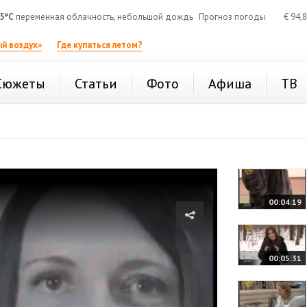
5°C
переменная облачность, небольшой дождь
Прогноз погоды
€
94,
й воздух»
Где купаться летом?
Сюжеты
Статьи
Фото
Афиша
ТВ
00:04:19
00:05:31