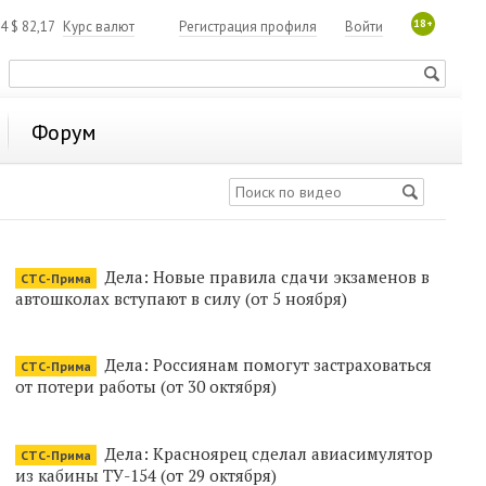
18+
84
$
82,17
Курс валют
Регистрация профиля
Войти
Форум
Дела: Новые правила сдачи экзаменов в
СТС-Прима
автошколах вступают в силу (от 5 ноября)
Дела: Россиянам помогут застраховаться
СТС-Прима
от потери работы (от 30 октября)
Дела: Красноярец сделал авиасимулятор
СТС-Прима
из кабины ТУ-154 (от 29 октября)