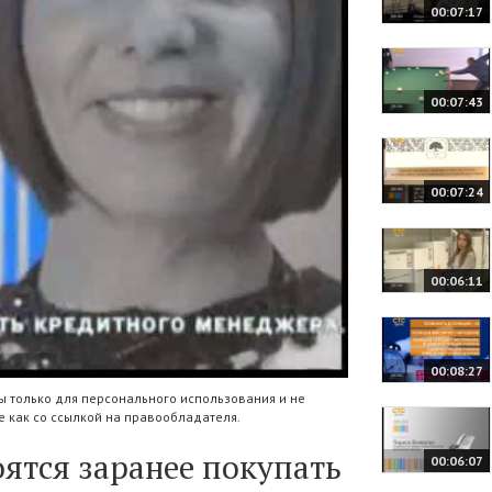
00:07:17
00:07:43
00:07:24
00:06:11
00:08:27
 только для персонального использования и не
 как со ссылкой на правообладателя.
ятся заранее покупать
00:06:07