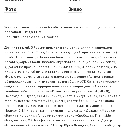
Фото
Видео
Условия использования веб-сайта и политика конфиденциальности и
персональных данных
Политика использования cookies
Для читателей:
В России признаны экстремистскими и запрещены
организации ФБК (Фонд борьбы с коррупцией, признан иноагентом),
Штабы Навального, «Национал-большевистская партия», «Свидетели
Иеговы», «Армия воли народа», «Русский общенациональный союз»,
«Движение против нелегальной иммиграции», «Правый сектор», УНА-
УНСО, УПА, «Тризуб им. Степана Бандеры», «Мизантропик дивижн»,
«Меджлис крымскотатарского народа», движение «Артподготовка»,
общероссийская политическая партия «Воля», АУЕ, батальоны «Азов» и
«Айдар». Признаны террористическими и запрещены: «Движение
Талибан», «Имарат Кавказ», «Исламское государство» (ИГ, ИГИЛ),
Джебхад-ан-Нусра, «АУМ Синрике», «Братья-мусульмане», «Аль-Каида в
странах исламского Магриба», «Сеть», «Колумбайн». В РФ признана
нежелательной деятельность «Открытой России», издания «Проект
Медиа». СМИ-иноагентами признаны: телеканал «Дождь», «Медуза»,
«Важные истории», «Голос Америки», радио «Свобода», The Insider,
«Медиазона», ОВД-инфо. Иноагентами признаны общество/центр
«Мемориал», «Аналитический Центр Юрия Левады», Сахаровский центр.