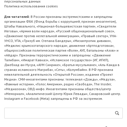
персональных данных
Политика использования cookies
Для читателей:
В России признаны экстремистскими и запрещены
организации ФБК (Фонд борьбы с коррупцией, признан иноагентом),
Штабы Навального, «Национал-большевистская партия», «Свидетели
Иеговы», «Армия воли народа», «Русский общенациональный союз»,
«Движение против нелегальной иммиграции», «Правый сектор», УНА-
УНСО, УПА, «Тризуб им. Степана Бандеры», «Мизантропик дивижн»,
«Меджлис крымскотатарского народа», движение «Артподготовка»,
общероссийская политическая партия «Воля», АУЕ, батальоны «Азов» и
«Айдар». Признаны террористическими и запрещены: «Движение
Талибан», «Имарат Кавказ», «Исламское государство» (ИГ, ИГИЛ),
Джебхад-ан-Нусра, «АУМ Синрике», «Братья-мусульмане», «Аль-Каида в
странах исламского Магриба», «Сеть», «Колумбайн». В РФ признана
нежелательной деятельность «Открытой России», издания «Проект
Медиа». СМИ-иноагентами признаны: телеканал «Дождь», «Медуза»,
«Важные истории», «Голос Америки», радио «Свобода», The Insider,
«Медиазона», ОВД-инфо. Иноагентами признаны общество/центр
«Мемориал», «Аналитический Центр Юрия Левады», Сахаровский центр.
Instagram и Facebook (Metа) запрещены в РФ за экстремизм.