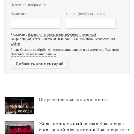
Прикрепить изображение
Ваше имя
E-mail
(необязательно)
Я согласен с
Условиями использования веб-сайта и политикой
конфиденциальности и персональных данных
и
Политикой использования
cookies
Я даю
Согласие на обработку персональных данных
и ознакомлен с
Политикой
обработки персональных данных
Оглушительные аплодисменты
00:00:16
Железнодорожный вокзал Красноярск
стал сценой для артистов Красноярского