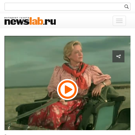
Показат
меню