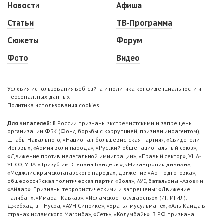
Новости
Афиша
Статьи
ТВ-Программа
Сюжеты
Форум
Фото
Видео
Условия использования веб-сайта и политика конфиденциальности и
персональных данных
Политика использования cookies
Для читателей:
В России признаны экстремистскими и запрещены
организации ФБК (Фонд борьбы с коррупцией, признан иноагентом),
Штабы Навального, «Национал-большевистская партия», «Свидетели
Иеговы», «Армия воли народа», «Русский общенациональный союз»,
«Движение против нелегальной иммиграции», «Правый сектор», УНА-
УНСО, УПА, «Тризуб им. Степана Бандеры», «Мизантропик дивижн»,
«Меджлис крымскотатарского народа», движение «Артподготовка»,
общероссийская политическая партия «Воля», АУЕ, батальоны «Азов» и
«Айдар». Признаны террористическими и запрещены: «Движение
Талибан», «Имарат Кавказ», «Исламское государство» (ИГ, ИГИЛ),
Джебхад-ан-Нусра, «АУМ Синрике», «Братья-мусульмане», «Аль-Каида в
странах исламского Магриба», «Сеть», «Колумбайн». В РФ признана