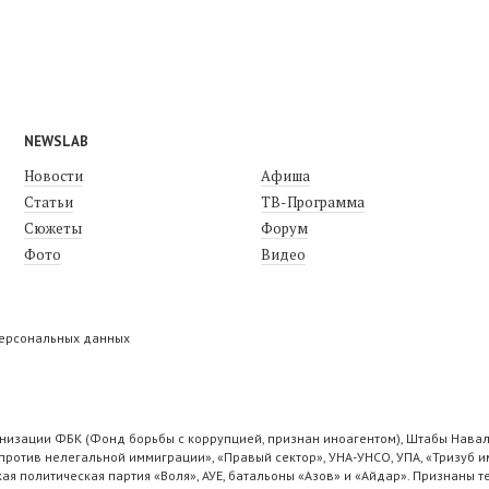
NEWSLAB
Новости
Афиша
Статьи
ТВ-Программа
Сюжеты
Форум
Фото
Видео
персональных данных
низации ФБК (Фонд борьбы с коррупцией, признан иноагентом), Штабы Навал
ротив нелегальной иммиграции», «Правый сектор», УНА-УНСО, УПА, «Тризуб и
ая политическая партия «Воля», АУЕ, батальоны «Азов» и «Айдар». Признаны