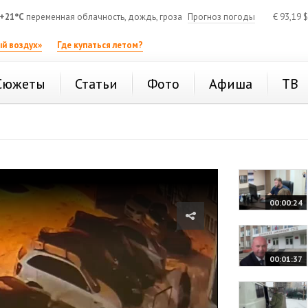
+21°C
переменная облачность, дождь, гроза
Прогноз погоды
€
93,19
$
й воздух»
Где купаться летом?
Сюжеты
Статьи
Фото
Афиша
ТВ
00:00:24
00:01:37