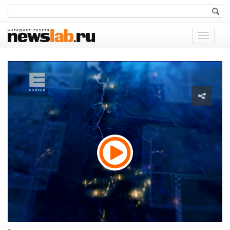
Показат
меню