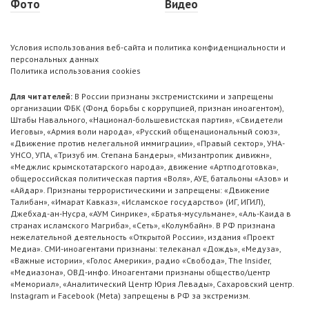
Фото
Видео
Условия использования веб-сайта и политика конфиденциальности и
персональных данных
Политика использования cookies
Для читателей:
В России признаны экстремистскими и запрещены
организации ФБК (Фонд борьбы с коррупцией, признан иноагентом),
Штабы Навального, «Национал-большевистская партия», «Свидетели
Иеговы», «Армия воли народа», «Русский общенациональный союз»,
«Движение против нелегальной иммиграции», «Правый сектор», УНА-
УНСО, УПА, «Тризуб им. Степана Бандеры», «Мизантропик дивижн»,
«Меджлис крымскотатарского народа», движение «Артподготовка»,
общероссийская политическая партия «Воля», АУЕ, батальоны «Азов» и
«Айдар». Признаны террористическими и запрещены: «Движение
Талибан», «Имарат Кавказ», «Исламское государство» (ИГ, ИГИЛ),
Джебхад-ан-Нусра, «АУМ Синрике», «Братья-мусульмане», «Аль-Каида в
странах исламского Магриба», «Сеть», «Колумбайн». В РФ признана
нежелательной деятельность «Открытой России», издания «Проект
Медиа». СМИ-иноагентами признаны: телеканал «Дождь», «Медуза»,
«Важные истории», «Голос Америки», радио «Свобода», The Insider,
«Медиазона», ОВД-инфо. Иноагентами признаны общество/центр
«Мемориал», «Аналитический Центр Юрия Левады», Сахаровский центр.
Instagram и Facebook (Metа) запрещены в РФ за экстремизм.