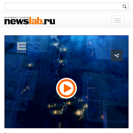
Показат
меню