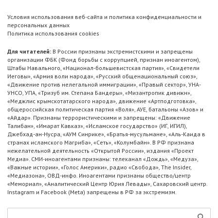
Условия использования веб-сайта и политика конфиденциальности и
персональных данных
Политика использования cookies
Для читателей:
В России признаны экстремистскими и запрещены
организации ФБК (Фонд борьбы с коррупцией, признан иноагентом),
Штабы Навального, «Национал-большевистская партия», «Свидетели
Иеговы», «Армия воли народа», «Русский общенациональный союз»,
«Движение против нелегальной иммиграции», «Правый сектор», УНА-
УНСО, УПА, «Тризуб им. Степана Бандеры», «Мизантропик дивижн»,
«Меджлис крымскотатарского народа», движение «Артподготовка»,
общероссийская политическая партия «Воля», АУЕ, батальоны «Азов» и
«Айдар». Признаны террористическими и запрещены: «Движение
Талибан», «Имарат Кавказ», «Исламское государство» (ИГ, ИГИЛ),
Джебхад-ан-Нусра, «АУМ Синрике», «Братья-мусульмане», «Аль-Каида в
странах исламского Магриба», «Сеть», «Колумбайн». В РФ признана
нежелательной деятельность «Открытой России», издания «Проект
Медиа». СМИ-иноагентами признаны: телеканал «Дождь», «Медуза»,
«Важные истории», «Голос Америки», радио «Свобода», The Insider,
«Медиазона», ОВД-инфо. Иноагентами признаны общество/центр
«Мемориал», «Аналитический Центр Юрия Левады», Сахаровский центр.
Instagram и Facebook (Metа) запрещены в РФ за экстремизм.