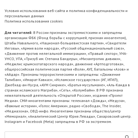
Условия использования веб-сайта и политика конфиденциальности и
персональных данных
Политика использования cookies
Для читателей:
В России признаны экстремистскими и запрещены
организации ФБК (Фонд борьбы с коррупцией, признан иноагентом),
Штабы Навального, «Национал-большевистская партия», «Свидетели
Иеговы», «Армия воли народа», «Русский общенациональный союз»,
«Движение против нелегальной иммиграции», «Правый сектор», УНА-
УНСО, УПА, «Тризуб им. Степана Бандеры», «Мизантропик дивижн»,
«Меджлис крымскотатарского народа», движение «Артподготовка»,
общероссийская политическая партия «Воля», АУЕ, батальоны «Азов» и
«Айдар». Признаны террористическими и запрещены: «Движение
Талибан», «Имарат Кавказ», «Исламское государство» (ИГ, ИГИЛ),
Джебхад-ан-Нусра, «АУМ Синрике», «Братья-мусульмане», «Аль-Каида в
странах исламского Магриба», «Сеть», «Колумбайн». В РФ признана
нежелательной деятельность «Открытой России», издания «Проект
Медиа». СМИ-иноагентами признаны: телеканал «Дождь», «Медуза»,
«Важные истории», «Голос Америки», радио «Свобода», The Insider,
«Медиазона», ОВД-инфо. Иноагентами признаны общество/центр
«Мемориал», «Аналитический Центр Юрия Левады», Сахаровский центр.
Instagram и Facebook (Metа) запрещены в РФ за экстремизм.