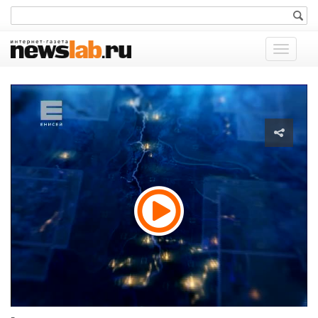
Показат
меню