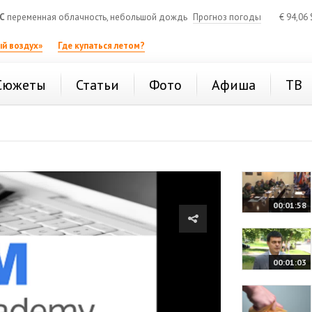
C
переменная облачность, небольшой дождь
Прогноз погоды
€
94,06
й воздух»
Где купаться летом?
Сюжеты
Статьи
Фото
Афиша
ТВ
00:01:58
00:01:03