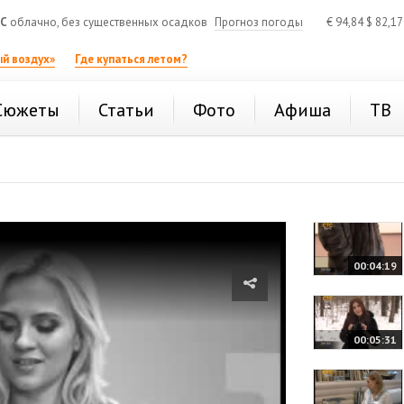
°C
облачно, без существенных осадков
Прогноз погоды
€
94,84
$
82,1
й воздух»
Где купаться летом?
Сюжеты
Статьи
Фото
Афиша
ТВ
00:04:19
00:05:31