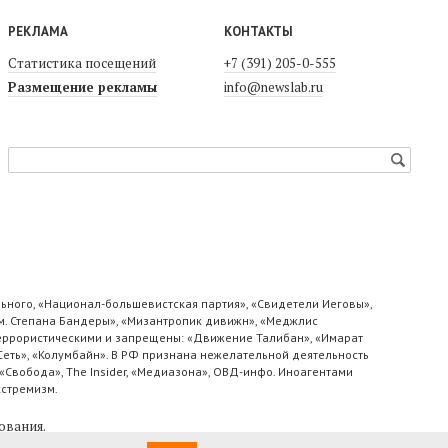
РЕКЛАМА
КОНТАКТЫ
Статистика посещений
+7 (391) 205-0-555
Размещение рекламы
info@newslab.ru
ьного, «Национал-большевистская партия», «Свидетели Иеговы»,
м. Степана Бандеры», «Мизантропик дивижн», «Меджлис
 террористическими и запрещены: «Движение Талибан», «Имарат
«Сеть», «Колумбайн». В РФ признана нежелательной деятельность
«Свобода», The Insider, «Медиазона», ОВД-инфо. Иноагентами
кстремизм.
ования
.