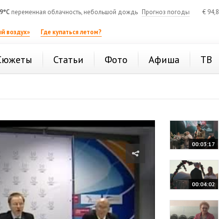
9°C
переменная облачность, небольшой дождь
Прогноз погоды
€
94,
й воздух»
Где купаться летом?
Сюжеты
Статьи
Фото
Афиша
ТВ
00:03:17
00:04:02