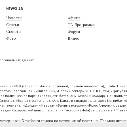
NEWSLAB
Новости
Афиша
Статьи
ТВ-Программа
Сюжеты
Форум
Фото
Видео
персональных данных
низации ФБК (Фонд борьбы с коррупцией, признан иноагентом), Штабы Навал
ротив нелегальной иммиграции», «Правый сектор», УНА-УНСО, УПА, «Тризуб и
ая политическая партия «Воля», АУЕ, батальоны «Азов» и «Айдар». Признаны
 Синрике», «Братья-мусульмане», «Аль-Каида в странах исламского Магриба», 
ы: телеканал «Дождь», «Медуза», «Важные истории», «Голос Америки», радио 
ады», Сахаровский центр. Instagram и Facebook (Metа) запрещены в РФ за э
материалов Newslab.ru ссылка на источник обязательна.
Правила цитир