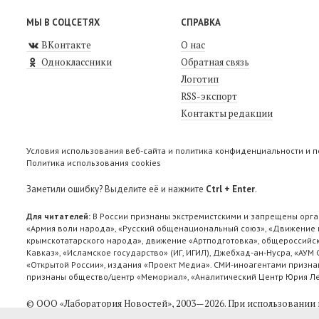
МЫ В СОЦСЕТЯХ
СПРАВКА
ВКонтакте
О нас
Одноклассники
Обратная связь
Логотип
RSS-экспорт
Контакты редакции
Условия использования веб-сайта и политика конфиденциальности и 
Политика использования cookies
Заметили ошибку? Выделите её и нажмите
Ctrl + Enter
.
Для читателей:
В России признаны экстремистскими и запрещены орга
«Армия воли народа», «Русский общенациональный союз», «Движение п
крымскотатарского народа», движение «Артподготовка», общероссийск
Кавказ», «Исламское государство» (ИГ, ИГИЛ), Джебхад-ан-Нусра, «АУМ
«Открытой России», издания «Проект Медиа». СМИ-иноагентами признан
признаны общество/центр «Мемориал», «Аналитический Центр Юрия Лев
© ООО «Лаборатория Новоcтей», 2003—2026.
При использовании 