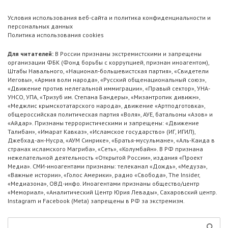
Условия использования веб-сайта и политика конфиденциальности и
персональных данных
Политика использования cookies
Для читателей:
В России признаны экстремистскими и запрещены
организации ФБК (Фонд борьбы с коррупцией, признан иноагентом),
Штабы Навального, «Национал-большевистская партия», «Свидетели
Иеговы», «Армия воли народа», «Русский общенациональный союз»,
«Движение против нелегальной иммиграции», «Правый сектор», УНА-
УНСО, УПА, «Тризуб им. Степана Бандеры», «Мизантропик дивижн»,
«Меджлис крымскотатарского народа», движение «Артподготовка»,
общероссийская политическая партия «Воля», АУЕ, батальоны «Азов» и
«Айдар». Признаны террористическими и запрещены: «Движение
Талибан», «Имарат Кавказ», «Исламское государство» (ИГ, ИГИЛ),
Джебхад-ан-Нусра, «АУМ Синрике», «Братья-мусульмане», «Аль-Каида в
странах исламского Магриба», «Сеть», «Колумбайн». В РФ признана
нежелательной деятельность «Открытой России», издания «Проект
Медиа». СМИ-иноагентами признаны: телеканал «Дождь», «Медуза»,
«Важные истории», «Голос Америки», радио «Свобода», The Insider,
«Медиазона», ОВД-инфо. Иноагентами признаны общество/центр
«Мемориал», «Аналитический Центр Юрия Левады», Сахаровский центр.
Instagram и Facebook (Metа) запрещены в РФ за экстремизм.