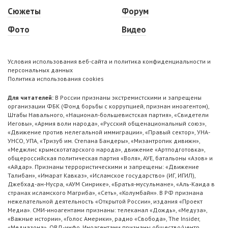
Сюжеты
Форум
Фото
Видео
Условия использования веб-сайта и политика конфиденциальности и
персональных данных
Политика использования cookies
Для читателей:
В России признаны экстремистскими и запрещены
организации ФБК (Фонд борьбы с коррупцией, признан иноагентом),
Штабы Навального, «Национал-большевистская партия», «Свидетели
Иеговы», «Армия воли народа», «Русский общенациональный союз»,
«Движение против нелегальной иммиграции», «Правый сектор», УНА-
УНСО, УПА, «Тризуб им. Степана Бандеры», «Мизантропик дивижн»,
«Меджлис крымскотатарского народа», движение «Артподготовка»,
общероссийская политическая партия «Воля», АУЕ, батальоны «Азов» и
«Айдар». Признаны террористическими и запрещены: «Движение
Талибан», «Имарат Кавказ», «Исламское государство» (ИГ, ИГИЛ),
Джебхад-ан-Нусра, «АУМ Синрике», «Братья-мусульмане», «Аль-Каида в
странах исламского Магриба», «Сеть», «Колумбайн». В РФ признана
нежелательной деятельность «Открытой России», издания «Проект
Медиа». СМИ-иноагентами признаны: телеканал «Дождь», «Медуза»,
«Важные истории», «Голос Америки», радио «Свобода», The Insider,
«Медиазона», ОВД-инфо. Иноагентами признаны общество/центр