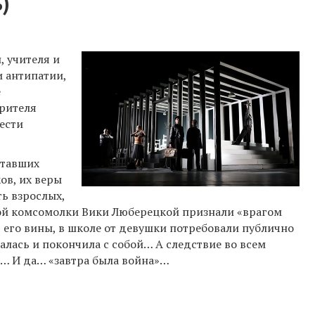
)
, учителя и
и антипатии,
е
рителя
ести
ставших
ов, их веры
ь взрослых,
ной комсомолки Вики Люберецкой признали «врагом
ь его вины, в школе от девушки потребовали публично
алась и покончила с собой… А следствие во всем
… И да… «завтра была война»…