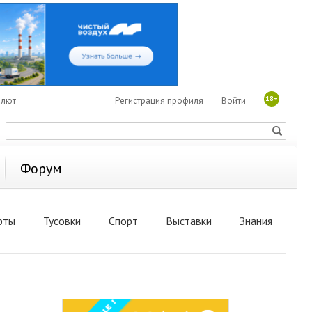
18+
алют
Регистрация профиля
Войти
Форум
рты
Тусовки
Спорт
Выставки
Знания