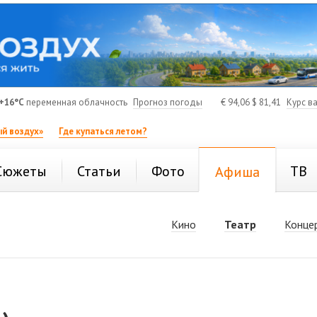
+16°C
переменная облачность
Прогноз погоды
€
94,06
$
81,41
Курс в
й воздух»
Где купаться летом?
Сюжеты
Статьи
Фото
ТВ
Афиша
Кино
Театр
Конце