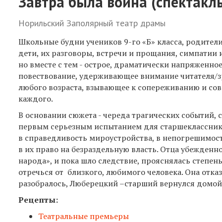
Завтра была война (спектакль
Норильский Заполярный театр драмы
Школьные будни учеников 9-го «Б» класса, родители
дети, их разговоры, встречи и прощания, симпатии 
но вместе с тем - острое, драматически напряженно
повествование, удерживающее внимание читателя/з
любого возраста, взывающее к сопереживанию и сов
каждого.
В основании сюжета - череда трагических событий, 
первым серьезным испытанием для старшеклассник
в справедливость мироустройства, в непогрешимост
в их право на безраздельную власть. Отца убежден
народа», и пока шло следствие, прояснялась степен
отречься от близкого, любимого человека. Она отказ
разобралось, Люберецкий –старший вернулся домой
Рецепты:
Театральные премьеры