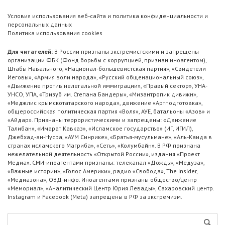
Условия использования веб-сайта и политика конфиденциальности и
персональных данных
Политика использования cookies
Для читателей:
В России признаны экстремистскими и запрещены
организации ФБК (Фонд борьбы с коррупцией, признан иноагентом),
Штабы Навального, «Национал-большевистская партия», «Свидетели
Иеговы», «Армия воли народа», «Русский общенациональный союз»,
«Движение против нелегальной иммиграции», «Правый сектор», УНА-
УНСО, УПА, «Тризуб им. Степана Бандеры», «Мизантропик дивижн»,
«Меджлис крымскотатарского народа», движение «Артподготовка»,
общероссийская политическая партия «Воля», АУЕ, батальоны «Азов» и
«Айдар». Признаны террористическими и запрещены: «Движение
Талибан», «Имарат Кавказ», «Исламское государство» (ИГ, ИГИЛ),
Джебхад-ан-Нусра, «АУМ Синрике», «Братья-мусульмане», «Аль-Каида в
странах исламского Магриба», «Сеть», «Колумбайн». В РФ признана
нежелательной деятельность «Открытой России», издания «Проект
Медиа». СМИ-иноагентами признаны: телеканал «Дождь», «Медуза»,
«Важные истории», «Голос Америки», радио «Свобода», The Insider,
«Медиазона», ОВД-инфо. Иноагентами признаны общество/центр
«Мемориал», «Аналитический Центр Юрия Левады», Сахаровский центр.
Instagram и Facebook (Metа) запрещены в РФ за экстремизм.