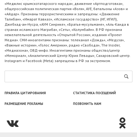
«Меджлис крымскотатарского народа», движение «Артподготовка»,
общероссийская политическая партия «Воля», АУЕ, батальоны «Азов» и
«Айдар». Признаны террористическими и запрещены: «Движение
Талибан», «Имарат Кавказ», «Исламское государство» (ИГ, ИГИЛ),
Джебхад-ан-Нусра, «АУМ Синрике», «Братья-мусульмане», «Аль-Каида в
странах исламского Магриба», «Сеть», «Колумбайн». В РФ признана
нежелательной деятельность «Открытой России», издания «Проект
Медиа». СМИ-иноагентами признаны: телеканал «Дождь», «Медуза»,
«Важные истории», «Голос Америки», радио «Свобода», The Insider,
«Медиазона», ОВД-инфо. Иноагентами признаны общество/центр
«Мемориал», «Аналитический Центр Юрия Левады», Сахаровский центр.
Instagram и Facebook (Metа) запрещены в РФ за экстремизм.
ПРАВИЛА ЦИТИРОВАНИЯ
СТАТИСТИКА ПОСЕЩЕНИЙ
РАЗМЕЩЕНИЕ РЕКЛАМЫ
ПОЗВОНИТЬ НАМ