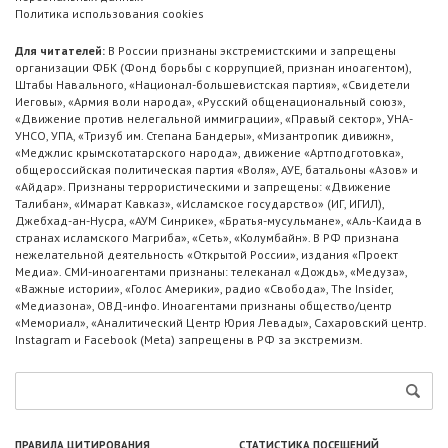
Политика использования cookies
Для читателей:
В России признаны экстремистскими и запрещены
организации ФБК (Фонд борьбы с коррупцией, признан иноагентом),
Штабы Навального, «Национал-большевистская партия», «Свидетели
Иеговы», «Армия воли народа», «Русский общенациональный союз»,
«Движение против нелегальной иммиграции», «Правый сектор», УНА-
УНСО, УПА, «Тризуб им. Степана Бандеры», «Мизантропик дивижн»,
«Меджлис крымскотатарского народа», движение «Артподготовка»,
общероссийская политическая партия «Воля», АУЕ, батальоны «Азов» и
«Айдар». Признаны террористическими и запрещены: «Движение
Талибан», «Имарат Кавказ», «Исламское государство» (ИГ, ИГИЛ),
Джебхад-ан-Нусра, «АУМ Синрике», «Братья-мусульмане», «Аль-Каида в
странах исламского Магриба», «Сеть», «Колумбайн». В РФ признана
нежелательной деятельность «Открытой России», издания «Проект
Медиа». СМИ-иноагентами признаны: телеканал «Дождь», «Медуза»,
«Важные истории», «Голос Америки», радио «Свобода», The Insider,
«Медиазона», ОВД-инфо. Иноагентами признаны общество/центр
«Мемориал», «Аналитический Центр Юрия Левады», Сахаровский центр.
Instagram и Facebook (Metа) запрещены в РФ за экстремизм.
ПРАВИЛА ЦИТИРОВАНИЯ
СТАТИСТИКА ПОСЕЩЕНИЙ