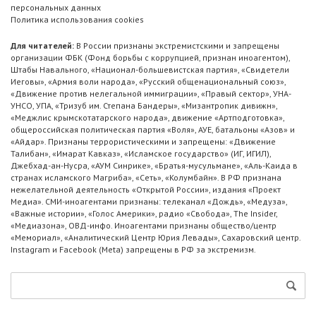
персональных данных
Политика использования cookies
Для читателей:
В России признаны экстремистскими и запрещены
организации ФБК (Фонд борьбы с коррупцией, признан иноагентом),
Штабы Навального, «Национал-большевистская партия», «Свидетели
Иеговы», «Армия воли народа», «Русский общенациональный союз»,
«Движение против нелегальной иммиграции», «Правый сектор», УНА-
УНСО, УПА, «Тризуб им. Степана Бандеры», «Мизантропик дивижн»,
«Меджлис крымскотатарского народа», движение «Артподготовка»,
общероссийская политическая партия «Воля», АУЕ, батальоны «Азов» и
«Айдар». Признаны террористическими и запрещены: «Движение
Талибан», «Имарат Кавказ», «Исламское государство» (ИГ, ИГИЛ),
Джебхад-ан-Нусра, «АУМ Синрике», «Братья-мусульмане», «Аль-Каида в
странах исламского Магриба», «Сеть», «Колумбайн». В РФ признана
нежелательной деятельность «Открытой России», издания «Проект
Медиа». СМИ-иноагентами признаны: телеканал «Дождь», «Медуза»,
«Важные истории», «Голос Америки», радио «Свобода», The Insider,
«Медиазона», ОВД-инфо. Иноагентами признаны общество/центр
«Мемориал», «Аналитический Центр Юрия Левады», Сахаровский центр.
Instagram и Facebook (Metа) запрещены в РФ за экстремизм.